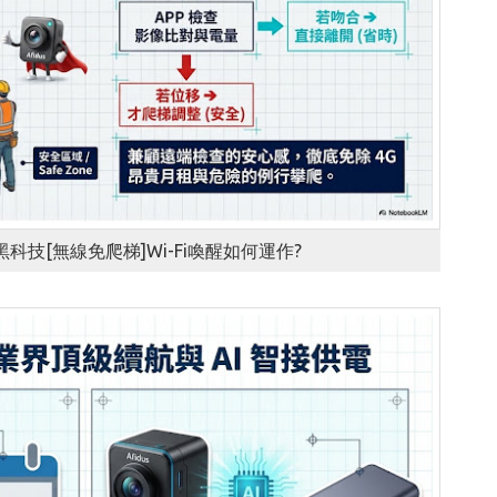
時黑科技[無線免爬梯]Wi-Fi喚醒如何運作?