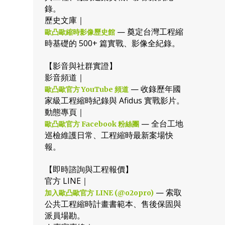
錄。
歷史文庫｜
— 奠定台灣工程縮
歐凸歐縮時影像歷史館
時基礎的 500+ 篇實戰、影像全紀錄。
【影音與社群實證】
影音頻道｜
— 收錄歷年國
歐凸歐官方 YouTube 頻道
家級工程縮時紀錄與 Afidus 實戰影片。
動態專頁｜
— 全台工地
歐凸歐官方 Facebook 粉絲團
巡檢維護日常、工程縮時最新案場快
報。
【即時諮詢與工程報價】
官方 LINE｜
— 索取
加入歐凸歐官方 LINE (@o2opro)
公共工程縮時計畫書範本、售後保固與
派員場勘。