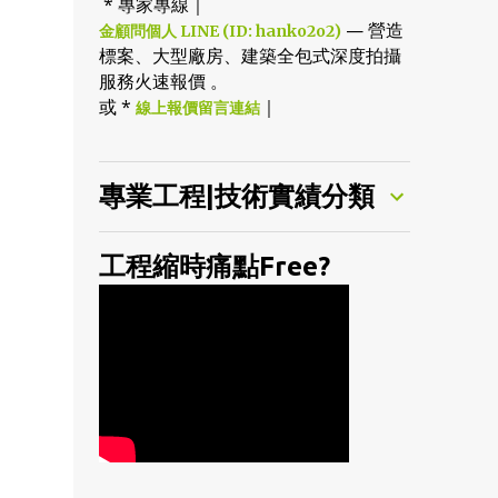
* 專家專線｜
— 營造
金顧問個人 LINE (ID: hanko2o2)
標案、大型廠房、建築全包式深度拍攝
服務火速報價 。
或 *
｜
線上報價留言連結
專業工程|技術實績分類
工程縮時痛點Free?