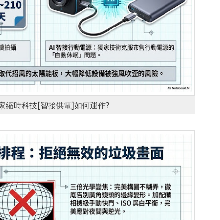
s獨家縮時科技[智接供電]如何運作?