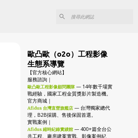
歐凸歐（o2o）工程影像
生態系導覽
【官方核心網站】
服務諮詢｜
— 14年數千場實
歐凸歐工程影像顧問團隊
戰經驗，國家工程金質獎影片製造機。
官方商城｜
— 台灣獨家總代
Afidus 台灣直營旗艦店
理，B2B採購、售後保固首選。
實戰案例｜
— 400+篇全台公
Afidus 縮時紀錄實績館
共工程、廠房建案實戰、影像案例紀