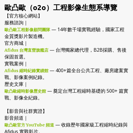
歐凸歐（o2o）工程影像生態系導覽
【官方核心網站】
服務諮詢｜
— 14年數千場實戰經驗，國家工程
歐凸歐工程影像顧問團隊
金質獎影片製造機。
官方商城｜
— 台灣獨家總代理，B2B採購、售後
Afidus 台灣直營旗艦店
保固首選。
實戰案例｜
— 400+篇全台公共工程、廠房建案實
Afidus 縮時紀錄實績館
戰、影像案例紀錄。
歷史文庫｜
— 奠定台灣工程縮時基礎的 500+ 篇實
歐凸歐縮時影像歷史館
戰、影像全紀錄。
【影音與社群實證】
影音頻道｜
— 收錄歷年國家級工程縮時紀錄與
歐凸歐官方 YouTube 頻道
Afidus 實戰影片。