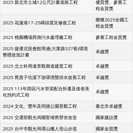
2025 新北市土城12公尺計畫道路工程
優質獎、參賽工
程金質獎
榮獲2025全國工
2025 花蓮港17-25碼頭震災修復工程
程金質獎
2025 桃園機場西側污水處理廠工程
參賽工程金質獎
2025 捷運北投會館周邊(大業路527巷)環境
卓越獎
整體改造計畫
2025 北士科周邊景觀廊道建置工程
卓越獎
2025 舊貴子坑溪下游環境暨排水改善工程
卓越獎
2025 113年西區污水管渠配合拆遷及後巷美
卓越獎
化預約式工程
2024 文化、豐年及同德公園景觀工程
臺北市卓越獎
2023 交通部觀光局國聖埔舊營舍改造
國家建設獎
2023 台中市觀光局環山獵人登山步道
國家金質獎