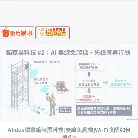
Afidus獨家縮時黑科技[無線免爬梯]Wi-Fi喚醒如何
運作?