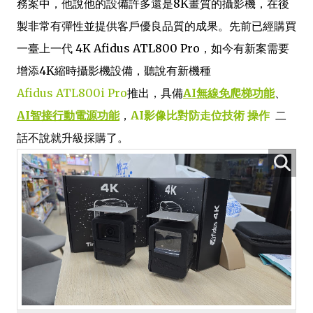
務案中，他說他的設備許多還是8K畫質的攝影機，在後
製非常有彈性並提供客戶優良品質的成果。先前已經購買
一臺上一代 4K Afidus ATL800 Pro，如今有新案需要
增添4K縮時攝影機設備，聽說有新機種
Afidus
ATL800i Pro
推出，具備
AI無線免爬梯功能
、
AI智接行動電源功能
，
AI影像比對防走位技術 操作
二
話不說就升級採購了。