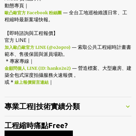
動態專頁｜
— 全台工地巡檢維護日常、工
歐凸歐官方 Facebook 粉絲團
程縮時最新案場快報。
【即時諮詢與工程報價】
官方 LINE｜
— 索取公共工程縮時計畫書
加入歐凸歐官方 LINE (@o2opro)
範本、售後保固與派員場勘。
* 專家專線｜
— 營造標案、大型廠房、建
金顧問個人 LINE (ID: hanko2o2)
築全包式深度拍攝服務火速報價 。
或 *
｜
線上報價留言連結
專業工程|技術實績分類
工程縮時痛點Free?