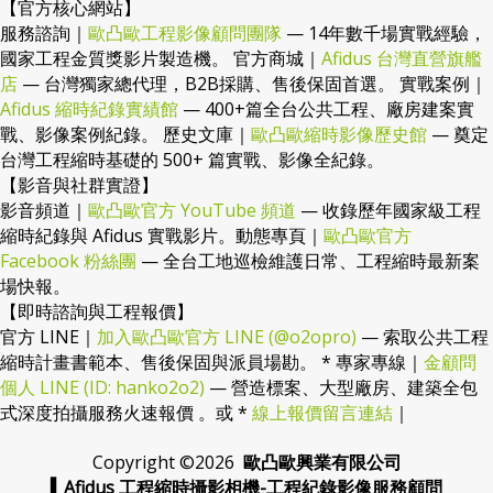
【官方核心網站】
服務諮詢｜
歐凸歐工程影像顧問團隊
— 14年數千場實戰經驗，
國家工程金質獎影片製造機。 官方商城｜
Afidus 台灣直營旗艦
店
— 台灣獨家總代理，B2B採購、售後保固首選。 實戰案例｜
Afidus 縮時紀錄實績館
— 400+篇全台公共工程、廠房建案實
戰、影像案例紀錄。 歷史文庫｜
歐凸歐縮時影像歷史館
— 奠定
台灣工程縮時基礎的 500+ 篇實戰、影像全紀錄。
【影音與社群實證】
影音頻道｜
歐凸歐官方 YouTube 頻道
— 收錄歷年國家級工程
縮時紀錄與 Afidus 實戰影片。動態專頁｜
歐凸歐官方
Facebook 粉絲團
— 全台工地巡檢維護日常、工程縮時最新案
場快報。
【即時諮詢與工程報價】
官方 LINE｜
加入歐凸歐官方 LINE (@o2opro)
— 索取公共工程
縮時計畫書範本、售後保固與派員場勘。 * 專家專線｜
金顧問
個人 LINE (ID: hanko2o2)
— 營造標案、大型廠房、建築全包
式深度拍攝服務火速報價 。或 *
線上報價留言連結
｜
Copyright ©
2026
歐凸歐興業有限公司
▍Afidus 工程縮時攝影相機-工程紀錄影像服務顧問