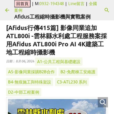
| M:
0932-194348
|
Line留言
|
全國
跳到主要內容
案例
Afidus工程縮時攝影機與實戰案例
[Afidus行傳415篇] 影像同業追加
ATL800i -雲林縣水利處工程服務案採
用Afidus ATL800i Pro AI 4K建築工
地工程縮時攝影機
A1-公共工程與基礎建設
日期：
8月 06, 2024
A5-影像同業採購B2B合作
B2-免爬梯工安維護
B4-無痕施工與特殊架設
C3-ATL230 系列
D2-中部工程案例