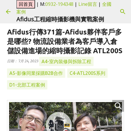
| M:
0932-194348
|
Line留言
|
全國
跳到主要內容
案例
Afidus工程縮時攝影機與實戰案例
Afidus行傳371篇-Afidus夥伴客戶多
是哪些? 物流設備業者為客戶導入倉
儲設備進場的縮時攝影記錄 ATL200S
A4-室內裝修與拆除工程
日期：
7月 24, 2023
A5-影像同業採購B2B合作
C4-ATL200S系列
D1-北部工程案例