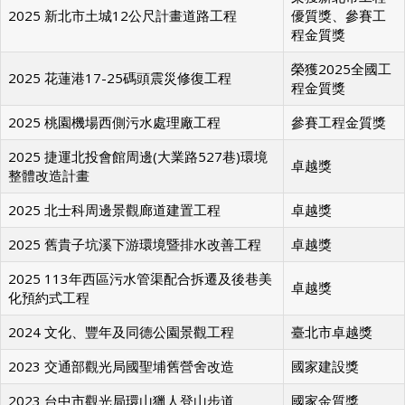
榮獲新北市工程
2025 新北市土城12公尺計畫道路工程
優質獎、參賽工
程金質獎
榮獲2025全國工
2025 花蓮港17-25碼頭震災修復工程
程金質獎
2025 桃園機場西側污水處理廠工程
參賽工程金質獎
2025 捷運北投會館周邊(大業路527巷)環境
卓越獎
整體改造計畫
2025 北士科周邊景觀廊道建置工程
卓越獎
2025 舊貴子坑溪下游環境暨排水改善工程
卓越獎
2025 113年西區污水管渠配合拆遷及後巷美
卓越獎
化預約式工程
2024 文化、豐年及同德公園景觀工程
臺北市卓越獎
2023 交通部觀光局國聖埔舊營舍改造
國家建設獎