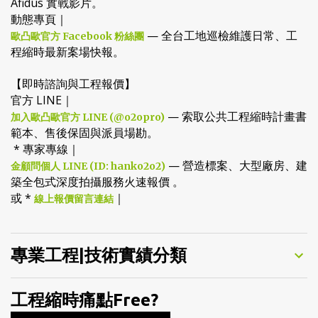
— 收錄歷年國家級工程縮時紀錄與
歐凸歐官方 YouTube 頻道
Afidus 實戰影片。
動態專頁｜
— 全台工地巡檢維護日常、工
歐凸歐官方 Facebook 粉絲團
程縮時最新案場快報。
【即時諮詢與工程報價】
官方 LINE｜
— 索取公共工程縮時計畫書
加入歐凸歐官方 LINE (@o2opro)
範本、售後保固與派員場勘。
* 專家專線｜
— 營造標案、大型廠房、建
金顧問個人 LINE (ID: hanko2o2)
築全包式深度拍攝服務火速報價 。
或 *
｜
線上報價留言連結
專業工程|技術實績分類
工程縮時痛點Free?