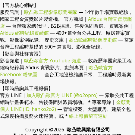
【官方核心網站】
服務諮詢｜
歐凸歐工程影像顧問團隊
— 14年數千場實戰經驗，
國家工程金質獎影片製造機。 官方商城｜
Afidus 台灣直營旗艦
店
— 台灣獨家總代理，B2B採購、售後保固首選。 實戰案例｜
Afidus 縮時紀錄實績館
— 400+篇全台公共工程、廠房建案實
戰、影像案例紀錄。 歷史文庫｜
歐凸歐縮時影像歷史館
— 奠定
台灣工程縮時基礎的 500+ 篇實戰、影像全紀錄。
【影音與社群實證】
影音頻道｜
歐凸歐官方 YouTube 頻道
— 收錄歷年國家級工程
縮時紀錄與 Afidus 實戰影片。動態專頁｜
歐凸歐官方
Facebook 粉絲團
— 全台工地巡檢維護日常、工程縮時最新案
場快報。
【即時諮詢與工程報價】
官方 LINE｜
加入歐凸歐官方 LINE (@o2opro)
— 索取公共工程
縮時計畫書範本、售後保固與派員場勘。 * 專家專線｜
金顧問
個人 LINE (ID: hanko2o2)
— 營造標案、大型廠房、建築全包
式深度拍攝服務火速報價 。或 *
線上報價留言連結
｜