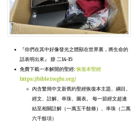
『你們在其中好像發光之體顯在世界裏，將生命的
話表明出來』 腓 二14-15
免費下載一本解開的聖經:
恢復本聖經
https://bible.twgbr.org/
內含繁簡中文新舊約聖經恢復本主題、綱目、
經文、註解、串珠、圖表。 每一節經文超連
結至相關註解（一萬五千餘條）、串珠（二萬
六千餘項）