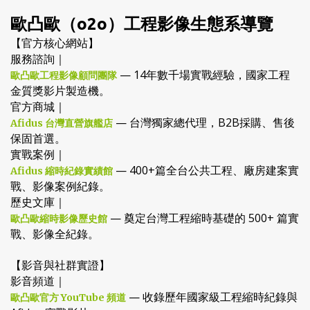
歐凸歐（o2o）工程影像生態系導覽
【官方核心網站】
服務諮詢｜
— 14年數千場實戰經驗，國家工程
歐凸歐工程影像顧問團隊
金質獎影片製造機。
官方商城｜
— 台灣獨家總代理，B2B採購、售後
Afidus 台灣直營旗艦店
保固首選。
實戰案例｜
— 400+篇全台公共工程、廠房建案實
Afidus 縮時紀錄實績館
戰、影像案例紀錄。
歷史文庫｜
— 奠定台灣工程縮時基礎的 500+ 篇實
歐凸歐縮時影像歷史館
戰、影像全紀錄。
【影音與社群實證】
影音頻道｜