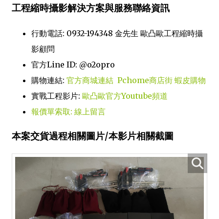
工程縮時攝影解決方案與服務聯絡資訊
行動電話: 0932-194348 金先生 歐凸歐工程縮時攝
影顧問
官方Line ID: @o2opro
購物連結:
官方商城連結
Pchome商店街
蝦皮購物
實戰工程影片:
歐凸歐官方Youtube頻道
報價單索取: 線上留言
本案交貨過程相關圖片/本影片相關截圖