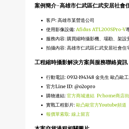
案例簡介-高雄市仁武區仁武安居社會
客戶: 高雄市某營造公司
使用影像設備:
Afidus ATL200SPro-V
服務內容: 購買縮時攝影機、場勘、架設
拍攝內容: 高雄市仁武區仁武安居社會住
工程縮時攝影解決方案與服務聯絡資訊
行動電話: 0932-194348 金先生 歐
官方Line ID: @o2opro
購物連結:
官方商城連結
Pchome商店
實戰工程影片:
歐凸歐官方Youtube頻道
報價單索取: 線上留言
本案交貨過程相關圖片