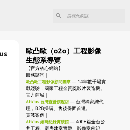
歐凸歐（o2o）工程影像
us
生態系導覽
【官方核心網站】
服務諮詢｜
— 14年數千場實
歐凸歐工程影像顧問團隊
戰經驗，國家工程金質獎影片製造機。
官方商城｜
— 台灣獨家總代
Afidus 台灣直營旗艦店
理，B2B採購、售後保固首選。
實戰案例｜
— 400+篇全台公
Afidus 縮時紀錄實績館
共工程、廠房建案實戰、影像案例紀