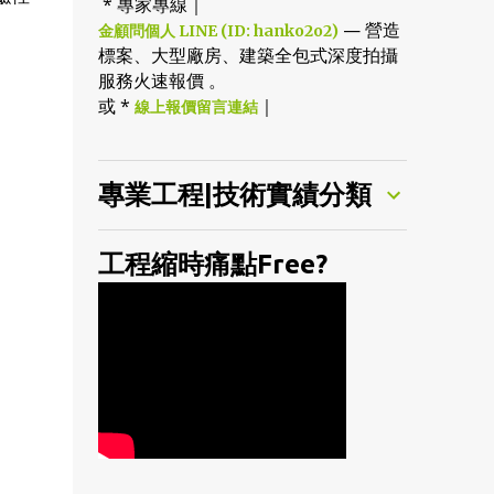
* 專家專線｜
— 營造
金顧問個人 LINE (ID: hanko2o2)
標案、大型廠房、建築全包式深度拍攝
服務火速報價 。
或 *
｜
線上報價留言連結
專業工程|技術實績分類
工程縮時痛點Free?