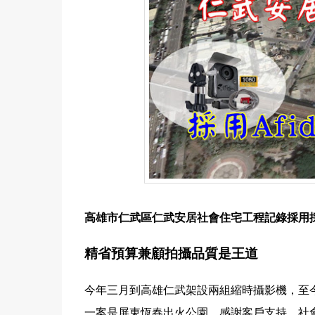
高雄市仁武區仁武安居社會住宅工程記錄採用採用A
精省預算兼顧拍攝品質是王道
今年三月到高雄仁武架設兩組縮時攝影機，至
一案是屏東恆春出火公園，感謝客戶支持，社會住