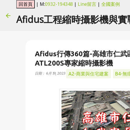
| M:
0932-194348
|
Line留言
|
全國案例
Afidus工程縮時攝影機與
Afidus行傳360篇-高雄市
ATL200S專家縮時攝影機
A2-商業與住宅建案
B4-
日期：
6月 19, 2023