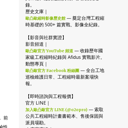
錄。
歷史文庫｜
— 奠定台灣工程縮
歐凸歐縮時影像歷史館
時基礎的 500+ 篇實戰、影像全紀錄。
【影音與社群實證】
影音頻道｜
— 收錄歷年國
歐凸歐官方 YouTube 頻道
家級工程縮時紀錄與 Afidus 實戰影片。
動態專頁｜
— 全台工地
歐凸歐官方 Facebook 粉絲團
巡檢維護日常、工程縮時最新案場快
報。
【即時諮詢與工程報價】
官方 LINE｜
— 索取
加入歐凸歐官方 LINE (@o2opro)
公共工程縮時計畫書範本、售後保固與
 前
派員場勘。
鹼性