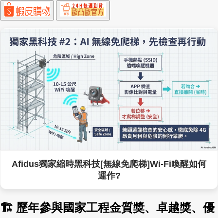
Afidus獨家縮時黑科技[無線免爬梯]Wi-Fi喚醒如何
運作?
🏗 歷年參與國家工程金質獎、卓越獎、優