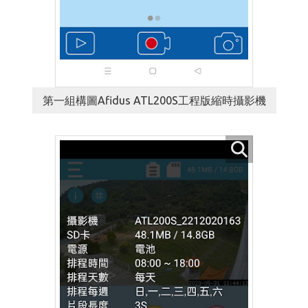
第一組構圖Afidus ATL200S工程版縮時攝影機