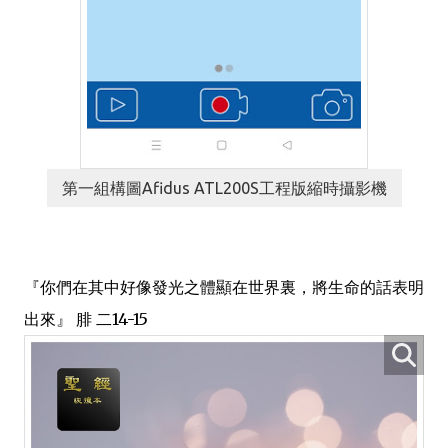
第一組構圖Afidus ATL200S工程版縮時攝影機
『你們在其中好像發光之體顯在世界裏，將生命的話表明
出來』 腓 二14-15