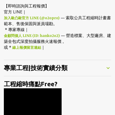
【即時諮詢與工程報價】
官方 LINE｜
— 索取公共工程縮時計畫書
加入歐凸歐官方 LINE (@o2opro)
範本、售後保固與派員場勘。
* 專家專線｜
— 營造標案、大型廠房、建
金顧問個人 LINE (ID: hanko2o2)
築全包式深度拍攝服務火速報價 。
或 *
｜
線上報價留言連結
專業工程|技術實績分類
工程縮時痛點Free?