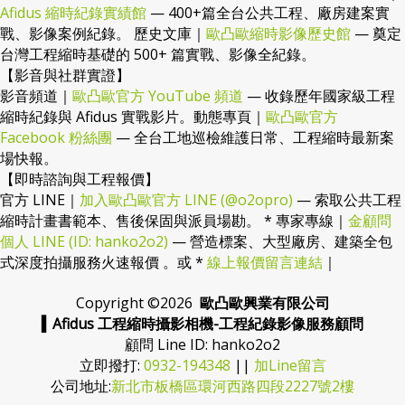
Afidus 縮時紀錄實績館
— 400+篇全台公共工程、廠房建案實
戰、影像案例紀錄。 歷史文庫｜
歐凸歐縮時影像歷史館
— 奠定
台灣工程縮時基礎的 500+ 篇實戰、影像全紀錄。
【影音與社群實證】
影音頻道｜
歐凸歐官方 YouTube 頻道
— 收錄歷年國家級工程
縮時紀錄與 Afidus 實戰影片。動態專頁｜
歐凸歐官方
Facebook 粉絲團
— 全台工地巡檢維護日常、工程縮時最新案
場快報。
【即時諮詢與工程報價】
官方 LINE｜
加入歐凸歐官方 LINE (@o2opro)
— 索取公共工程
縮時計畫書範本、售後保固與派員場勘。 * 專家專線｜
金顧問
個人 LINE (ID: hanko2o2)
— 營造標案、大型廠房、建築全包
式深度拍攝服務火速報價 。或 *
線上報價留言連結
｜
Copyright ©
2026
歐凸歐興業有限公司
▍Afidus 工程縮時攝影相機-工程紀錄影像服務顧問
顧問 Line ID: hanko2o2
立即撥打:
0932-194348
||
加Line留言
公司地址:
新北市板橋區環河西路四段2227號2樓