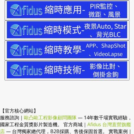
【官方核心網站】
服務諮詢｜
歐凸歐工程影像顧問團隊
— 14年數千場實戰經驗，
國家工程金質獎影片製造機。 官方商城｜
Afidus 台灣直營旗艦
店
— 台灣獨家總代理，B2B採購、售後保固首選。 實戰案例｜