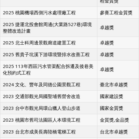
程金質獎
2025 桃園機場西側污水處理廠工程
參賽工程金質獎
2025 捷運北投會館周邊(大業路527巷)環境
卓越獎
整體改造計畫
2025 北士科周邊景觀廊道建置工程
卓越獎
2025 舊貴子坑溪下游環境暨排水改善工程
卓越獎
2025 113年西區污水管渠配合拆遷及後巷美
卓越獎
化預約式工程
2024 文化、豐年及同德公園景觀工程
臺北市卓越獎
2023 交通部觀光局國聖埔舊營舍改造
國家建設獎
2023 台中市觀光局環山獵人登山步道
國家金質獎
2023 桃園市舊司法園區人本環境工程
金質獎,金品獎
2023 台北市成美長壽陸橋電梯工程
台北市卓越獎