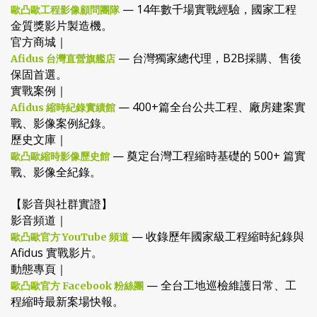
— 14年數千場實戰經驗，國家工程
歐凸歐工程影像顧問團隊
金質獎影片製造機。
官方商城｜
— 台灣獨家總代理，B2B採購、售後
Afidus 台灣直營旗艦店
保固首選。
實戰案例｜
— 400+篇全台公共工程、廠房建案實
Afidus 縮時紀錄實績館
戰、影像案例紀錄。
歷史文庫｜
— 奠定台灣工程縮時基礎的 500+ 篇實
歐凸歐縮時影像歷史館
戰、影像全紀錄。
【影音與社群實證】
影音頻道｜
— 收錄歷年國家級工程縮時紀錄與
歐凸歐官方 YouTube 頻道
Afidus 實戰影片。
動態專頁｜
— 全台工地巡檢維護日常、工
歐凸歐官方 Facebook 粉絲團
程縮時最新案場快報。