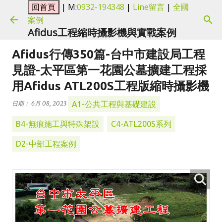
| M:
0932-194348
|
Line留言
|
全國
跳到主要內容
案例
Afidus工程縮時攝影機與實戰案例
Afidus行傳350篇-台中市建設局工程
見證-太平區第一花園公墓擴建工程採
用Afidus ATL200S工程版縮時攝影機
A1-公共工程與基礎建設
日期：
6月 08, 2023
B4-無痕施工與特殊架設
C4-ATL200S系列
D2-中部工程案例