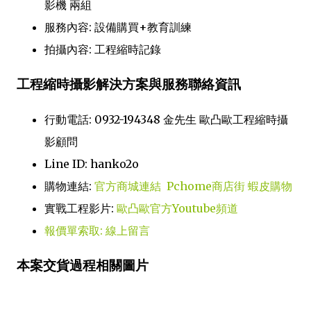
影機 兩組
服務內容: 設備購買+教育訓練
拍攝內容: 工程縮時記錄
工程縮時攝影解決方案與服務聯絡資訊
行動電話: 0932-194348 金先生 歐凸歐工程縮時攝
影顧問
Line ID: hanko2o
購物連結:
官方商城連結
Pchome商店街
蝦皮購物
實戰工程影片:
歐凸歐官方Youtube頻道
報價單索取: 線上留言
本案交貨過程相關圖片