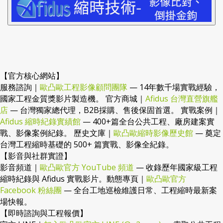
【官方核心網站】
服務諮詢｜
歐凸歐工程影像顧問團隊
— 14年數千場實戰經驗，
國家工程金質獎影片製造機。 官方商城｜
Afidus 台灣直營旗艦
店
— 台灣獨家總代理，B2B採購、售後保固首選。 實戰案例｜
Afidus 縮時紀錄實績館
— 400+篇全台公共工程、廠房建案實
戰、影像案例紀錄。 歷史文庫｜
歐凸歐縮時影像歷史館
— 奠定
台灣工程縮時基礎的 500+ 篇實戰、影像全紀錄。
【影音與社群實證】
影音頻道｜
歐凸歐官方 YouTube 頻道
— 收錄歷年國家級工程
縮時紀錄與 Afidus 實戰影片。動態專頁｜
歐凸歐官方
Facebook 粉絲團
— 全台工地巡檢維護日常、工程縮時最新案
場快報。
【即時諮詢與工程報價】