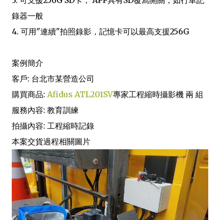
3. 可支援256G SD卡， APP具有SD覆寫開關，如行車記
錄器一般
4. 可用"連續"拍照錄影，記憶卡可以最高支援256G
案例簡介
客戶: 台北市某營造公司
購買商品:
Afidus ATL201SV
專家工程縮時攝影機 兩 組
服務內容: 教育訓練
拍攝內容: 工程縮時記錄
本案交貨過程相關圖片