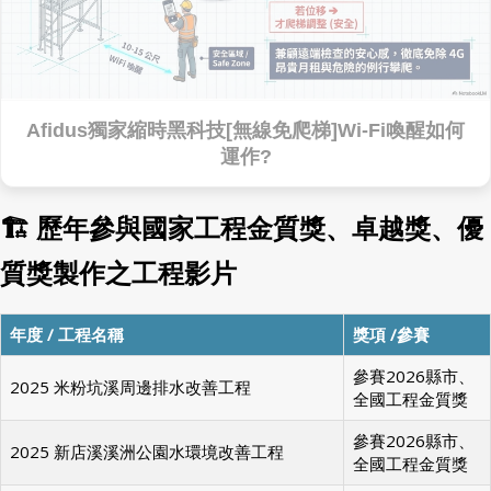
Afidus獨家縮時黑科技[無線免爬梯]Wi-Fi喚醒如何
運作?
🏗 歷年參與國家工程金質獎、卓越獎、優
質獎製作之工程影片
年度 / 工程名稱
獎項 /參賽
參賽2026縣市、
2025 米粉坑溪周邊排水改善工程
全國工程金質獎
參賽2026縣市、
2025 新店溪溪洲公園水環境改善工程
全國工程金質獎