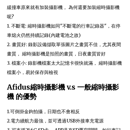
緩撞車原來就有加裝攝影機， 為何還要加裝縮時攝影機
呢?
1. 不斷電: 縮時攝影機如同"不斷電的行車記錄器"，在停
車熄火仍然持續記錄(內建電池之故)
2. 畫質好: 錄影設備擷取單張圖片之畫質不佳，尤其夜間
畫質， 縮時攝影機是拍照的畫質，日夜畫質皆好
3. 檔案小: 錄影機檔案太大記憶卡很快就滿， 縮時攝影機
檔案小，易於保存與檢視
Afidus縮時攝影機 v.s 一般縮時攝影
機 的優勢
1.可倒掛金鉤拍攝，日期也不會相反
2.電力續航力最強，並可透過USB外接車充電源