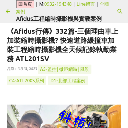
| M:
0932-194348
|
Line留言
|
全國
跳到主要內容
案例
Afidus工程縮時攝影機與實戰案例
《Afidus行傳》332篇-三個理由車上
加裝縮時攝影機? 快速道路緩撞車加
裝工程縮時攝影機全天候記錄執勤業
務 ATL201SV
A5-監控| 微距縮時| 風景
日期：
3月 31, 2023
C4-ATL200S系列
D1-北部工程案例