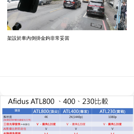
架設於車內倒掛金鉤非常妥當