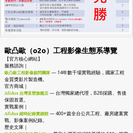
歐凸歐（o2o）工程影像生態系導覽
【官方核心網站】
服務諮詢｜
— 14年數千場實戰經驗，國家工程
歐凸歐工程影像顧問團隊
金質獎影片製造機。
官方商城｜
— 台灣獨家總代理，B2B採購、售後
Afidus 台灣直營旗艦店
保固首選。
實戰案例｜
— 400+篇全台公共工程、廠房建案實
Afidus 縮時紀錄實績館
戰、影像案例紀錄。
歷史文庫｜