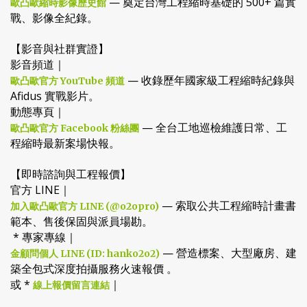
— 奠定台灣工程縮時基礎的 500+ 篇實
歐凸歐縮時影像歷史館
戰、影像全紀錄。
【影音與社群實證】
影音頻道｜
— 收錄歷年國家級工程縮時紀錄與
歐凸歐官方 YouTube 頻道
Afidus 實戰影片。
動態專頁｜
— 全台工地巡檢維護日常、工
歐凸歐官方 Facebook 粉絲團
程縮時最新案場快報。
【即時諮詢與工程報價】
官方 LINE｜
— 索取公共工程縮時計畫書
加入歐凸歐官方 LINE (@o2opro)
範本、售後保固與派員場勘。
* 專家專線｜
— 營造標案、大型廠房、建
金顧問個人 LINE (ID: hanko2o2)
築全包式深度拍攝服務火速報價 。
或 *
｜
線上報價留言連結