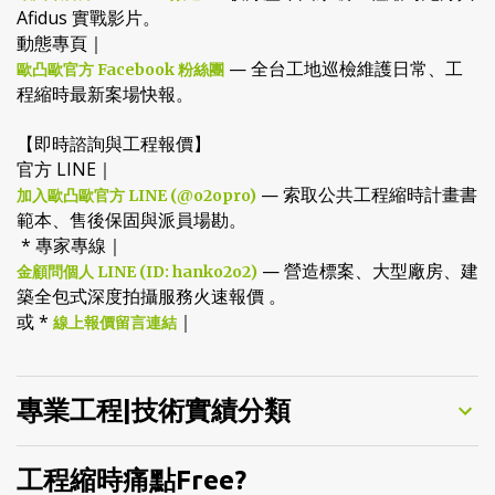
— 收錄歷年國家級工程縮時紀錄與
歐凸歐官方 YouTube 頻道
Afidus 實戰影片。
動態專頁｜
— 全台工地巡檢維護日常、工
歐凸歐官方 Facebook 粉絲團
程縮時最新案場快報。
【即時諮詢與工程報價】
官方 LINE｜
— 索取公共工程縮時計畫書
加入歐凸歐官方 LINE (@o2opro)
範本、售後保固與派員場勘。
* 專家專線｜
— 營造標案、大型廠房、建
金顧問個人 LINE (ID: hanko2o2)
築全包式深度拍攝服務火速報價 。
或 *
｜
線上報價留言連結
專業工程|技術實績分類