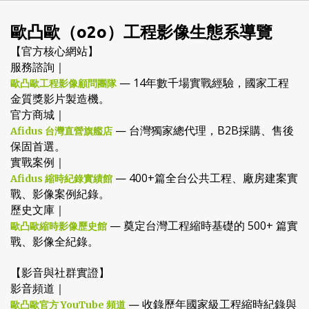
歐凸歐（o2o）工程影像生態系導覽
【官方核心網站】
服務諮詢｜
— 14年數千場實戰經驗，國家工程
歐凸歐工程影像顧問團隊
金質獎影片製造機。
官方商城｜
— 台灣獨家總代理，B2B採購、售後
Afidus 台灣直營旗艦店
保固首選。
實戰案例｜
— 400+篇全台公共工程、廠房建案實
Afidus 縮時紀錄實績館
戰、影像案例紀錄。
歷史文庫｜
— 奠定台灣工程縮時基礎的 500+ 篇實
歐凸歐縮時影像歷史館
戰、影像全紀錄。
【影音與社群實證】
影音頻道｜