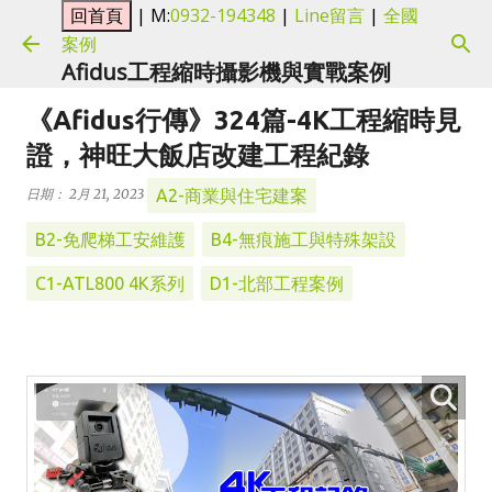
| M:
0932-194348
|
Line留言
|
全國
跳到主要內容
案例
Afidus工程縮時攝影機與實戰案例
《Afidus行傳》324篇-4K工程縮時見
證，神旺大飯店改建工程紀錄
A2-商業與住宅建案
日期：
2月 21, 2023
B2-免爬梯工安維護
B4-無痕施工與特殊架設
C1-ATL800 4K系列
D1-北部工程案例