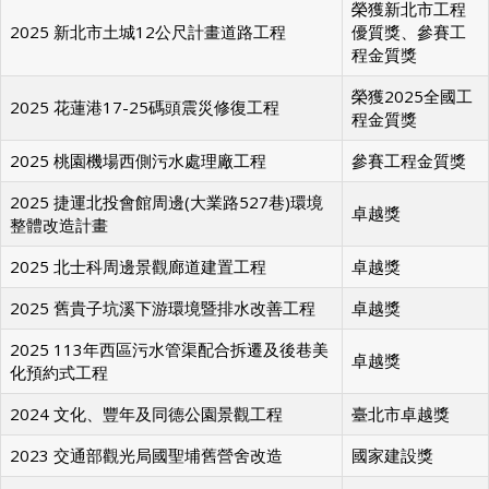
榮獲新北市工程
2025 新北市土城12公尺計畫道路工程
優質獎、參賽工
程金質獎
榮獲2025全國工
2025 花蓮港17-25碼頭震災修復工程
程金質獎
2025 桃園機場西側污水處理廠工程
參賽工程金質獎
2025 捷運北投會館周邊(大業路527巷)環境
卓越獎
整體改造計畫
2025 北士科周邊景觀廊道建置工程
卓越獎
2025 舊貴子坑溪下游環境暨排水改善工程
卓越獎
2025 113年西區污水管渠配合拆遷及後巷美
卓越獎
化預約式工程
2024 文化、豐年及同德公園景觀工程
臺北市卓越獎
2023 交通部觀光局國聖埔舊營舍改造
國家建設獎