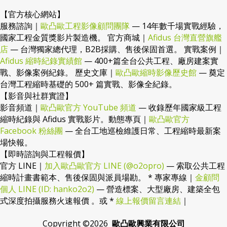
【官方核心網站】
服務諮詢｜
歐凸歐工程影像顧問團隊
— 14年數千場實戰經驗，
國家工程金質獎影片製造機。 官方商城｜
Afidus 台灣直營旗艦
店
— 台灣獨家總代理，B2B採購、售後保固首選。 實戰案例｜
Afidus 縮時紀錄實績館
— 400+篇全台公共工程、廠房建案實
戰、影像案例紀錄。 歷史文庫｜
歐凸歐縮時影像歷史館
— 奠定
台灣工程縮時基礎的 500+ 篇實戰、影像全紀錄。
【影音與社群實證】
影音頻道｜
歐凸歐官方 YouTube 頻道
— 收錄歷年國家級工程
縮時紀錄與 Afidus 實戰影片。動態專頁｜
歐凸歐官方
Facebook 粉絲團
— 全台工地巡檢維護日常、工程縮時最新案
場快報。
【即時諮詢與工程報價】
官方 LINE｜
加入歐凸歐官方 LINE (@o2opro)
— 索取公共工程
縮時計畫書範本、售後保固與派員場勘。 * 專家專線｜
金顧問
個人 LINE (ID: hanko2o2)
— 營造標案、大型廠房、建築全包
式深度拍攝服務火速報價 。或 *
線上報價留言連結
｜