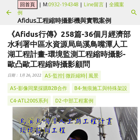
| M:
0932-194348
|
Line留言
|
全國案
跳到主要內容
例
Afidus工程縮時攝影機與實戰案例
《Afidus行傳》258篇-36個月經濟部
水利署中區水資源局烏溪鳥嘴潭人工
湖工程計畫-環境監測工程縮時攝影-
歐凸歐工程縮時攝影顧問
A5-監控| 微距縮時| 風景
日期：
1月 26, 2022
A5-影像同業採購B2B合作
B4-無痕施工與特殊架設
C4-ATL200S系列
D2-中部工程案例