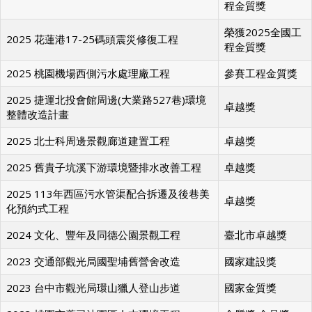
程金質獎
榮獲2025全國工
2025 花蓮港17-25碼頭震災修復工程
程金質獎
2025 桃園機場西側污水處理廠工程
參賽工程金質獎
2025 捷運北投會館周邊(大業路527巷)環境
卓越獎
整體改造計畫
2025 北士科周邊景觀廊道建置工程
卓越獎
2025 舊貴子坑溪下游環境暨排水改善工程
卓越獎
2025 113年西區污水管渠配合拆遷及後巷美
卓越獎
化預約式工程
2024 文化、豐年及同德公園景觀工程
臺北市卓越獎
2023 交通部觀光局國聖埔舊營舍改造
國家建設獎
2023 台中市觀光局環山獵人登山步道
國家金質獎