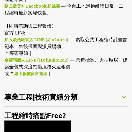
— 全台工地巡檢維護日常、工
歐凸歐官方 Facebook 粉絲團
程縮時最新案場快報。
【即時諮詢與工程報價】
官方 LINE｜
— 索取公共工程縮時計畫書
加入歐凸歐官方 LINE (@o2opro)
範本、售後保固與派員場勘。
* 專家專線｜
— 營造標案、大型廠房、建
金顧問個人 LINE (ID: hanko2o2)
築全包式深度拍攝服務火速報價 。
或 *
｜
線上報價留言連結
專業工程|技術實績分類
工程縮時痛點Free?