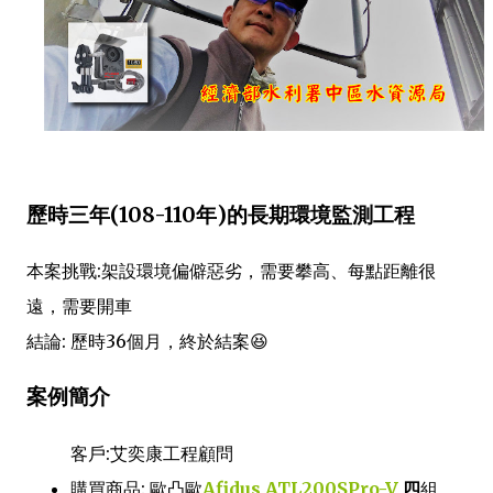
歷時三年(108-110年)的長期環境監測工程
本案挑戰:架設環境偏僻惡劣，需要攀高、每點距離很
遠，需要開車
結論: 歷時36個月，終於結案😆
案例簡介
客戶:艾奕康工程顧問
購買商品: 歐凸歐
Afidus ATL200SPro-V
四
組