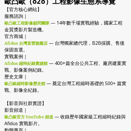
歐凸歐（o2o）工程影像生態系導覽
【官方核心網站】
服務諮詢｜
— 14年數千場實戰經驗，國家工程
歐凸歐工程影像顧問團隊
金質獎影片製造機。
官方商城｜
— 台灣獨家總代理，B2B採購、售後
Afidus 台灣直營旗艦店
保固首選。
實戰案例｜
— 400+篇全台公共工程、廠房建案實
Afidus 縮時紀錄實績館
戰、影像案例紀錄。
歷史文庫｜
— 奠定台灣工程縮時基礎的 500+ 篇實
歐凸歐縮時影像歷史館
戰、影像全紀錄。
【影音與社群實證】
影音頻道｜
— 收錄歷年國家級工程縮時紀錄與
歐凸歐官方 YouTube 頻道
Afidus 實戰影片。
動態專頁｜