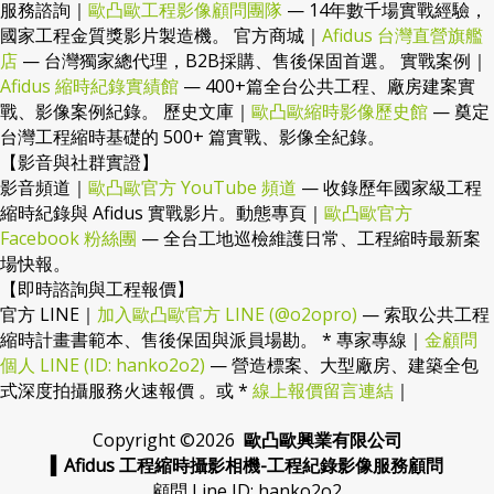
服務諮詢｜
歐凸歐工程影像顧問團隊
— 14年數千場實戰經驗，
國家工程金質獎影片製造機。 官方商城｜
Afidus 台灣直營旗艦
店
— 台灣獨家總代理，B2B採購、售後保固首選。 實戰案例｜
Afidus 縮時紀錄實績館
— 400+篇全台公共工程、廠房建案實
戰、影像案例紀錄。 歷史文庫｜
歐凸歐縮時影像歷史館
— 奠定
台灣工程縮時基礎的 500+ 篇實戰、影像全紀錄。
【影音與社群實證】
影音頻道｜
歐凸歐官方 YouTube 頻道
— 收錄歷年國家級工程
縮時紀錄與 Afidus 實戰影片。動態專頁｜
歐凸歐官方
Facebook 粉絲團
— 全台工地巡檢維護日常、工程縮時最新案
場快報。
【即時諮詢與工程報價】
官方 LINE｜
加入歐凸歐官方 LINE (@o2opro)
— 索取公共工程
縮時計畫書範本、售後保固與派員場勘。 * 專家專線｜
金顧問
個人 LINE (ID: hanko2o2)
— 營造標案、大型廠房、建築全包
式深度拍攝服務火速報價 。或 *
線上報價留言連結
｜
Copyright ©
2026
歐凸歐興業有限公司
▍Afidus 工程縮時攝影相機-工程紀錄影像服務顧問
顧問 Line ID: hanko2o2