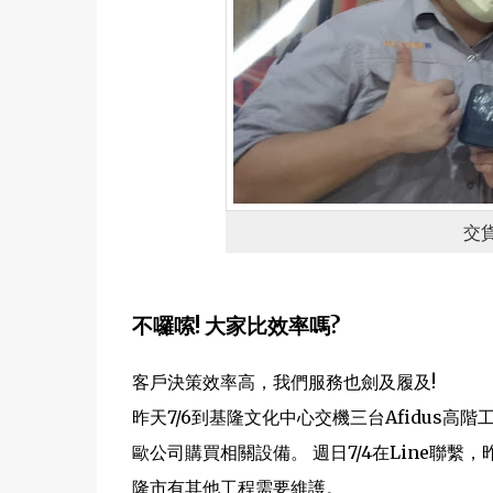
交
不囉嗦! 大家比效率嗎?
客戶決策效率高，我們服務也劍及履及!
昨天7/6到基隆文化中心交機三台Afidus
歐公司購買相關設備。 週日7/4在Line聯繫
隆市有其他工程需要維護。