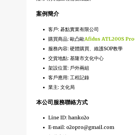
案例簡介
客戶: 碁點實業有限公司
購買商品: 歐凸歐
Afidus ATL200S Pro
服務內容: 硬體購買、維護SOP教學
交貨地點: 基隆市文化中心
架設位置: 戶外兩組
客戶應用: 工程記錄
業主: 文化局
本公司服務聯絡方式
Line ID: hanko2o
E-mail: o2opro@gmail.com