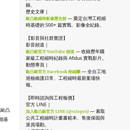
錄。
歷史文庫｜
— 奠定台灣工程縮
歐凸歐縮時影像歷史館
時基礎的 500+ 篇實戰、影像全紀錄。
【影音與社群實證】
影音頻道｜
— 收錄歷年國
歐凸歐官方 YouTube 頻道
家級工程縮時紀錄與 Afidus 實戰影片。
動態專頁｜
— 全台工地
歐凸歐官方 Facebook 粉絲團
巡檢維護日常、工程縮時最新案場快
報。
【即時諮詢與工程報價】
官方 LINE｜
找歐凸
— 索取
加入歐凸歐官方 LINE (@o2opro)
公共工程縮時計畫書範本、售後保固與
期基
派員場勘。