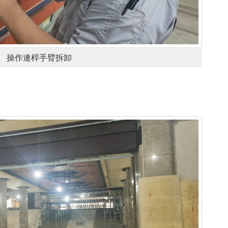
操作連桿手臂拆卸