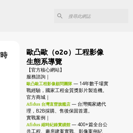
歐凸歐（o2o）工程影像
縮時
生態系導覽
【官方核心網站】
服務諮詢｜
— 14年數千場實
歐凸歐工程影像顧問團隊
戰經驗，國家工程金質獎影片製造機。
官方商城｜
— 台灣獨家總代
Afidus 台灣直營旗艦店
理，B2B採購、售後保固首選。
實戰案例｜
— 400+篇全台公
Afidus 縮時紀錄實績館
共工程、廠房建案實戰、影像案例紀