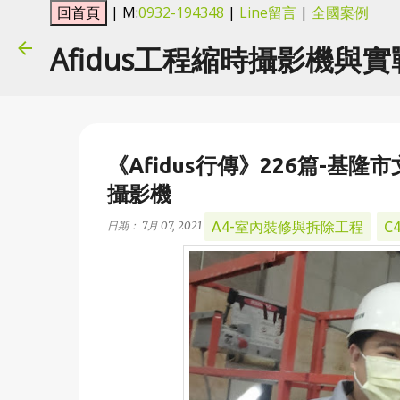
| M:
0932-194348
|
Line留言
|
全國案例
Afidus工程縮時攝影機與
《Afidus行傳》226篇-基
攝影機
A4-室內裝修與拆除工程
C
日期：
7月 07, 2021