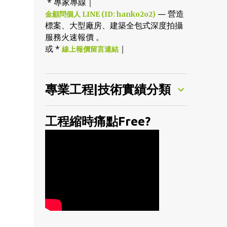
* 專家專線｜
— 營造
金顧問個人 LINE (ID: hanko2o2)
標案、大型廠房、建築全包式深度拍攝
服務火速報價 。
或 *
｜
線上報價留言連結
專業工程|技術實績分類
工程縮時痛點Free?