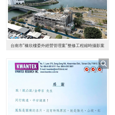
台南市"橡欣樓委外經營管理案"整修工程縮時攝影案