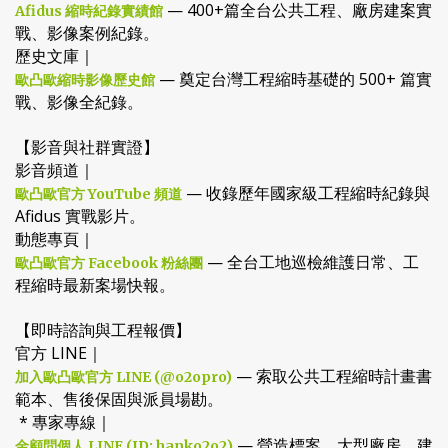
— 400+篇全台公共工程、廠房建案實
Afidus 縮時紀錄實績館
戰、影像案例紀錄。
歷史文庫｜
— 奠定台灣工程縮時基礎的 500+ 篇實
歐凸歐縮時影像歷史館
戰、影像全紀錄。
【影音與社群實證】
影音頻道｜
— 收錄歷年國家級工程縮時紀錄與
歐凸歐官方 YouTube 頻道
Afidus 實戰影片。
動態專頁｜
— 全台工地巡檢維護日常、工
歐凸歐官方 Facebook 粉絲團
程縮時最新案場快報。
【即時諮詢與工程報價】
官方 LINE｜
— 索取公共工程縮時計畫書
加入歐凸歐官方 LINE (@o2opro)
範本、售後保固與派員場勘。
* 專家專線｜
— 營造標案、大型廠房、建
金顧問個人 LINE (ID: hanko2o2)