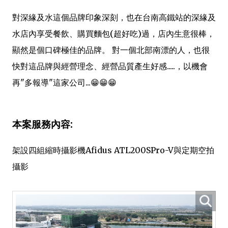
對深緣及水這個品牌印象深刻，也在台南高鐵站的深緣及
水店內享受餐飲、購買麵包(超好吃)過，店內生意很棒，
顯然是個口碑極佳的品牌。 對一個北部南漂的人，也很
快對這品牌與經營理念、經營品質產生好感.....，以機會
再"多報導"這家公司...😁😁😁
本案服務內容:
架設四組縮時攝影機Afidus ATL200SPro-V與定期空拍
攝影