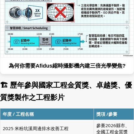
為何你需要Afidus縮時攝影機內建三倍光學變焦?
🏗 歷年參與國家工程金質獎、卓越獎、優
質獎製作之工程影片
年度 / 工程名稱
獎項 /參賽
參賽2026縣市、
2025 米粉坑溪周邊排水改善工程
全國工程金質獎