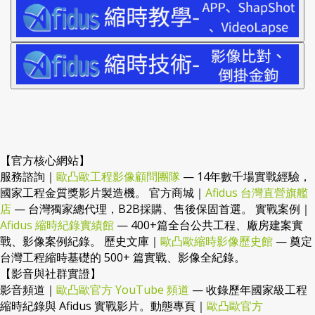
【官方核心網站】
服務諮詢｜
歐凸歐工程影像顧問團隊
— 14年數千場實戰經驗，
國家工程金質獎影片製造機。 官方商城｜
Afidus 台灣直營旗艦
店
— 台灣獨家總代理，B2B採購、售後保固首選。 實戰案例｜
Afidus 縮時紀錄實績館
— 400+篇全台公共工程、廠房建案實
戰、影像案例紀錄。 歷史文庫｜
歐凸歐縮時影像歷史館
— 奠定
台灣工程縮時基礎的 500+ 篇實戰、影像全紀錄。
【影音與社群實證】
影音頻道｜
歐凸歐官方 YouTube 頻道
— 收錄歷年國家級工程
縮時紀錄與 Afidus 實戰影片。動態專頁｜
歐凸歐官方