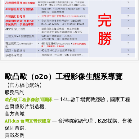
歐凸歐（o2o）工程影像生態系導覽
【官方核心網站】
服務諮詢｜
— 14年數千場實戰經驗，國家工程
歐凸歐工程影像顧問團隊
金質獎影片製造機。
官方商城｜
— 台灣獨家總代理，B2B採購、售後
Afidus 台灣直營旗艦店
保固首選。
實戰案例｜