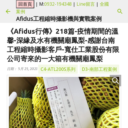
| M:
0932-194348
|
Line留言
|
全國
跳到主要內容
案例
Afidus工程縮時攝影機與實戰案例
《Afidus行傳》218篇-疫情期間的溫
馨-深緣及水有機關廟鳳梨-感謝台南
工程縮時攝影客戶-寬仕工業股份有限
公司寄來的一大箱有機關廟鳳梨
C4-ATL200S系列
D3-南部工程案例
日期：
5月 25, 2021