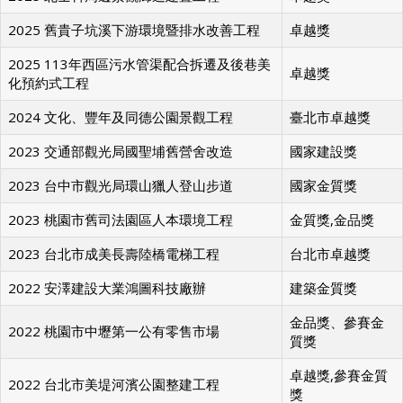
2025 舊貴子坑溪下游環境暨排水改善工程
卓越獎
2025 113年西區污水管渠配合拆遷及後巷美
卓越獎
化預約式工程
2024 文化、豐年及同德公園景觀工程
臺北市卓越獎
2023 交通部觀光局國聖埔舊營舍改造
國家建設獎
2023 台中市觀光局環山獵人登山步道
國家金質獎
2023 桃園市舊司法園區人本環境工程
金質獎,金品獎
2023 台北市成美長壽陸橋電梯工程
台北市卓越獎
2022 安澤建設大業鴻圖科技廠辦
建築金質獎
金品獎、參賽金
2022 桃園市中壢第一公有零售市場
質獎
卓越獎,參賽金質
2022 台北市美堤河濱公園整建工程
獎