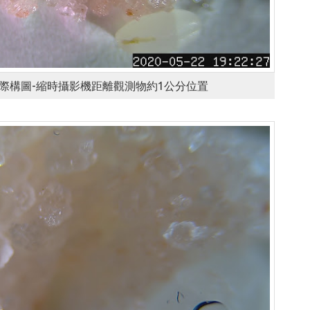
焦實際構圖-縮時攝影機距離觀測物約1公分位置