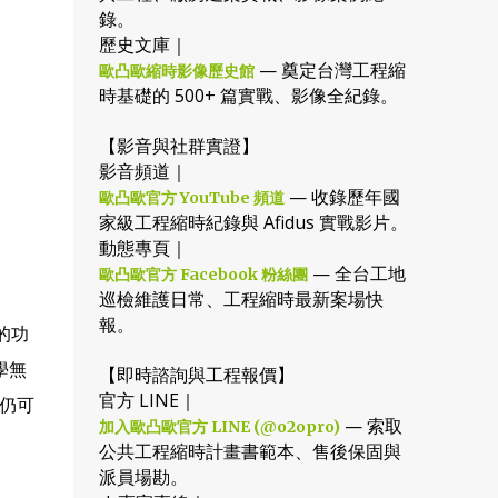
錄。
歷史文庫｜
— 奠定台灣工程縮
歐凸歐縮時影像歷史館
時基礎的 500+ 篇實戰、影像全紀錄。
【影音與社群實證】
影音頻道｜
— 收錄歷年國
歐凸歐官方 YouTube 頻道
家級工程縮時紀錄與 Afidus 實戰影片。
動態專頁｜
— 全台工地
歐凸歐官方 Facebook 粉絲團
巡檢維護日常、工程縮時最新案場快
報。
的功
學無
【即時諮詢與工程報價】
官方 LINE｜
仍可
— 索取
加入歐凸歐官方 LINE (@o2opro)
公共工程縮時計畫書範本、售後保固與
派員場勘。