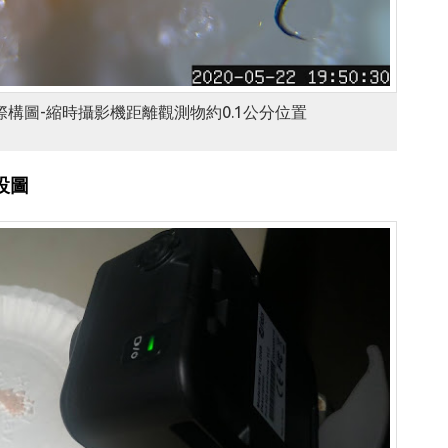
實際構圖-縮時攝影機距離觀測物約0.1公分位置
設圖