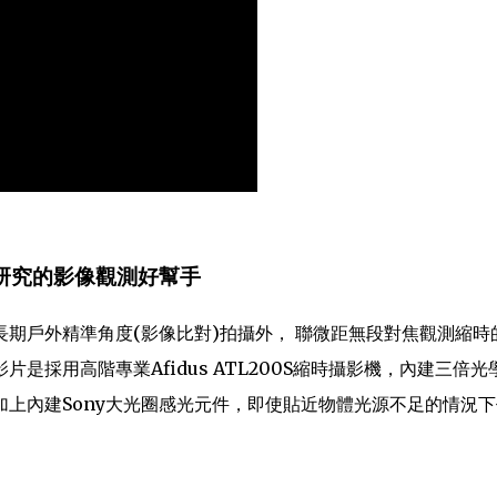
療研究的影像觀測好幫手
期戶外精準角度(影像比對)拍攝外， 聯微距無段對焦觀測縮時
是採用高階專業Afidus ATL200S縮時攝影機，內建三倍光
上內建Sony大光圈感光元件，即使貼近物體光源不足的情況下