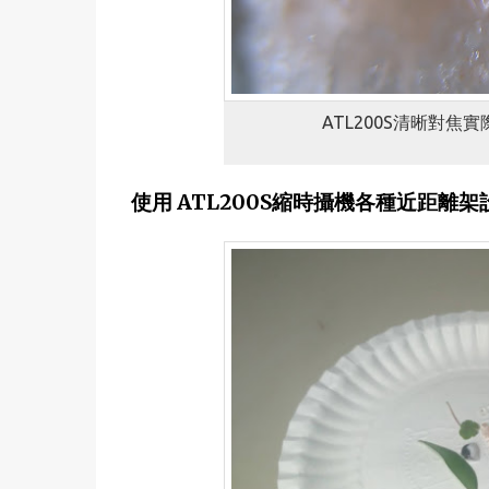
ATL200S清晰對焦
使用 ATL200S縮時攝機各種近距離架