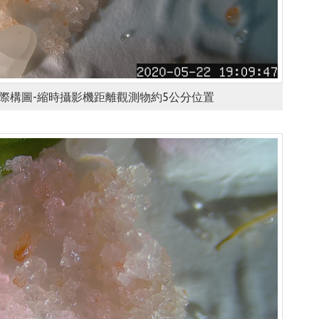
焦實際構圖-縮時攝影機距離觀測物約5公分位置