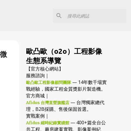
歐凸歐（o2o）工程影像
-微
生態系導覽
【官方核心網站】
服務諮詢｜
— 14年數千場實
歐凸歐工程影像顧問團隊
戰經驗，國家工程金質獎影片製造機。
官方商城｜
— 台灣獨家總代
Afidus 台灣直營旗艦店
理，B2B採購、售後保固首選。
實戰案例｜
— 400+篇全台公
Afidus 縮時紀錄實績館
共工程、廠房建案實戰、影像案例紀