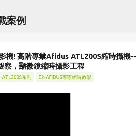
跳到主要內容
實戰案例
 高階專業Afidus ATL200S縮時攝機-
觀察，顯微鏡縮時攝影工程
4-ATL200S系列
E2-AFIDUS專家縮時教學