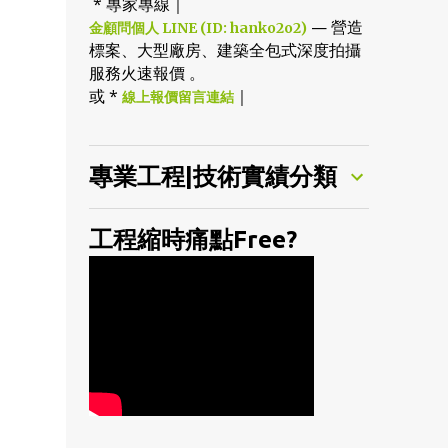
* 專家專線｜
— 營造
金顧問個人 LINE (ID: hanko2o2)
標案、大型廠房、建築全包式深度拍攝
服務火速報價 。
或 *
｜
線上報價留言連結
專業工程|技術實績分類
工程縮時痛點Free?