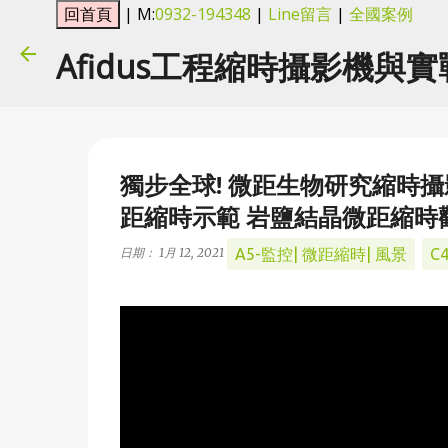
| M:
0932-194348
|
Line留言
|
全國案例
Afidus工程縮時攝影機與
獨步全球! 微距生物研究縮時攝影機!
距縮時示範 岩鹽結晶微距縮時
A5-監控| 微距縮時| 風景
C
日期：
1月 12, 2021