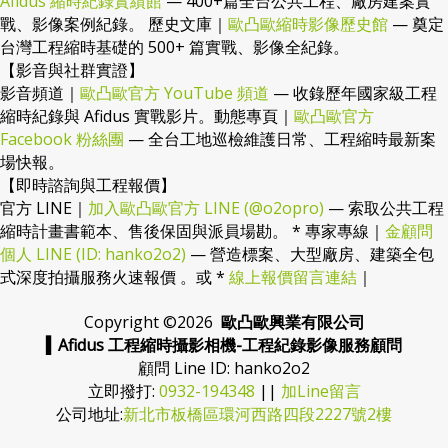
Afidus 縮時紀錄實績館
— 400+篇全台公共工程、廠房建案實
戰、影像案例紀錄。 歷史文庫｜
歐凸歐縮時影像歷史館
— 奠定
台灣工程縮時基礎的 500+ 篇實戰、影像全紀錄。
【影音與社群實證】
影音頻道｜
歐凸歐官方 YouTube 頻道
— 收錄歷年國家級工程
縮時紀錄與 Afidus 實戰影片。動態專頁｜
歐凸歐官方
Facebook 粉絲團
— 全台工地巡檢維護日常、工程縮時最新案
場快報。
【即時諮詢與工程報價】
官方 LINE｜
加入歐凸歐官方 LINE (@o2opro)
— 索取公共工程
縮時計畫書範本、售後保固與派員場勘。 * 專家專線｜
金顧問
個人 LINE (ID: hanko2o2)
— 營造標案、大型廠房、建築全包
式深度拍攝服務火速報價 。或 *
線上報價留言連結
｜
Copyright ©
2026
歐凸歐興業有限公司
▍Afidus 工程縮時攝影相機-工程紀錄影像服務顧問
顧問 Line ID: hanko2o2
立即撥打:
0932-194348
||
加Line留言
公司地址:
新北市板橋區環河西路四段2227號2樓