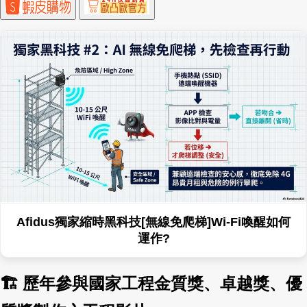
Afidus獨家縮時黑科技[無線免爬梯]Wi-Fi喚醒如何
運作?
🏗 歷年參與國家工程金質獎、卓越獎、優