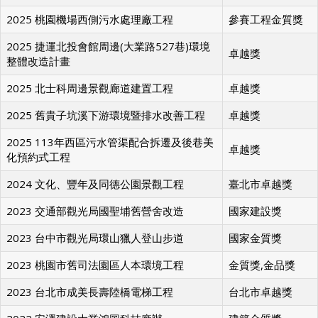
2025 桃園機場西側污水處理廠工程
參賽工程金質獎
2025 捷運北投會館周邊(大業路527巷)環境
卓越獎
整體改造計畫
2025 北士科周邊景觀廊道建置工程
卓越獎
2025 舊貴子坑溪下游環境暨排水改善工程
卓越獎
2025 113年西區污水管渠配合拆遷及後巷美
卓越獎
化預約式工程
2024 文化、豐年及同德公園景觀工程
臺北市卓越獎
2023 交通部觀光局國聖埔舊營舍改造
國家建設獎
2023 台中市觀光局環山獵人登山步道
國家金質獎
2023 桃園市舊司法園區人本環境工程
金質獎,金品獎
2023 台北市成美長壽陸橋電梯工程
台北市卓越獎