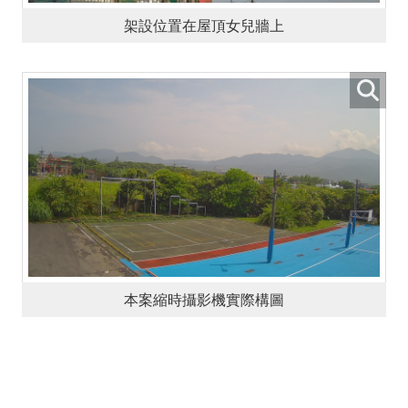
架設位置在屋頂女兒牆上
本案縮時攝影機實際構圖