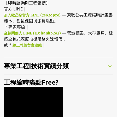
【即時諮詢與工程報價】
官方 LINE｜
— 索取公共工程縮時計畫書
加入歐凸歐官方 LINE (@o2opro)
範本、售後保固與派員場勘。
* 專家專線｜
— 營造標案、大型廠房、建
金顧問個人 LINE (ID: hanko2o2)
築全包式深度拍攝服務火速報價 。
或 *
｜
線上報價留言連結
專業工程|技術實績分類
工程縮時痛點Free?