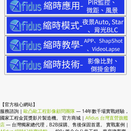
【官方核心網站】
服務諮詢｜
歐凸歐工程影像顧問團隊
— 14年數千場實戰經驗，
國家工程金質獎影片製造機。 官方商城｜
Afidus 台灣直營旗艦
店
— 台灣獨家總代理，B2B採購、售後保固首選。 實戰案例｜