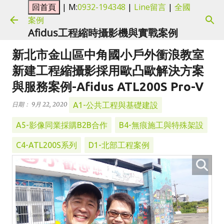
| M:
0932-194348
|
Line留言
|
全國
跳到主要內容
案例
Afidus工程縮時攝影機與實戰案例
新北市金山區中角國小戶外衝浪教室
新建工程縮攝影採用歐凸歐解決方案
與服務案例-Afidus ATL200S Pro-V
A1-公共工程與基礎建設
日期：
9月 22, 2020
A5-影像同業採購B2B合作
B4-無痕施工與特殊架設
C4-ATL200S系列
D1-北部工程案例