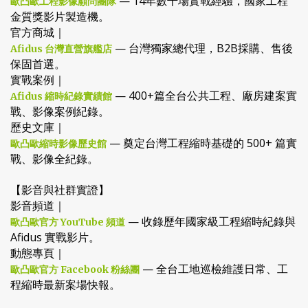
— 14年數千場實戰經驗，國家工程
歐凸歐工程影像顧問團隊
金質獎影片製造機。
官方商城｜
— 台灣獨家總代理，B2B採購、售後
Afidus 台灣直營旗艦店
保固首選。
實戰案例｜
— 400+篇全台公共工程、廠房建案實
Afidus 縮時紀錄實績館
戰、影像案例紀錄。
歷史文庫｜
— 奠定台灣工程縮時基礎的 500+ 篇實
歐凸歐縮時影像歷史館
戰、影像全紀錄。
【影音與社群實證】
影音頻道｜
— 收錄歷年國家級工程縮時紀錄與
歐凸歐官方 YouTube 頻道
Afidus 實戰影片。
動態專頁｜
— 全台工地巡檢維護日常、工
歐凸歐官方 Facebook 粉絲團
程縮時最新案場快報。