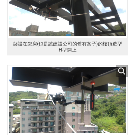
架設在鄰房(也是該建設公司的舊有案子)的樓頂造型
H型鋼上