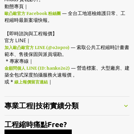
歐凸歐官方 YouTube 頻道
Afidus 實戰影片。
動態專頁｜
— 全台工地巡檢維護日常、工
歐凸歐官方 Facebook 粉絲團
程縮時最新案場快報。
【即時諮詢與工程報價】
官方 LINE｜
— 索取公共工程縮時計畫書
加入歐凸歐官方 LINE (@o2opro)
範本、售後保固與派員場勘。
* 專家專線｜
— 營造標案、大型廠房、建
金顧問個人 LINE (ID: hanko2o2)
築全包式深度拍攝服務火速報價 。
或 *
｜
線上報價留言連結
專業工程|技術實績分類
工程縮時痛點Free?