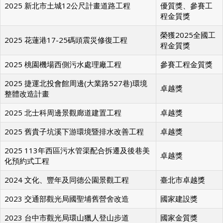
榮獲新北市工程
2025 新北市土城12公尺計畫道路工程
優質獎、參賽工
程金質獎
榮獲2025全國工
2025 花蓮港17-25碼頭震災修復工程
程金質獎
2025 桃園機場西側污水處理廠工程
參賽工程金質獎
2025 捷運北投會館周邊(大業路527巷)環境
卓越獎
整體改造計畫
2025 北士科周邊景觀廊道建置工程
卓越獎
2025 舊貴子坑溪下游環境暨排水改善工程
卓越獎
2025 113年西區污水管渠配合拆遷及後巷美
卓越獎
化預約式工程
2024 文化、豐年及同德公園景觀工程
臺北市卓越獎
2023 交通部觀光局國聖埔舊營舍改造
國家建設獎