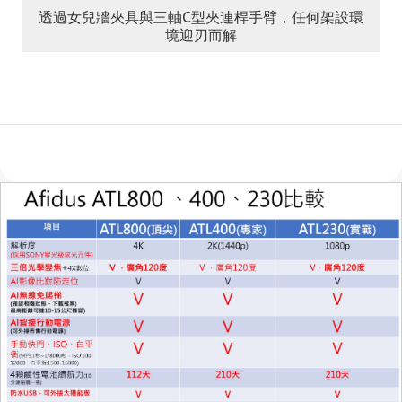
透過女兒牆夾具與三軸C型夾連桿手臂，任何架設環
境迎刃而解