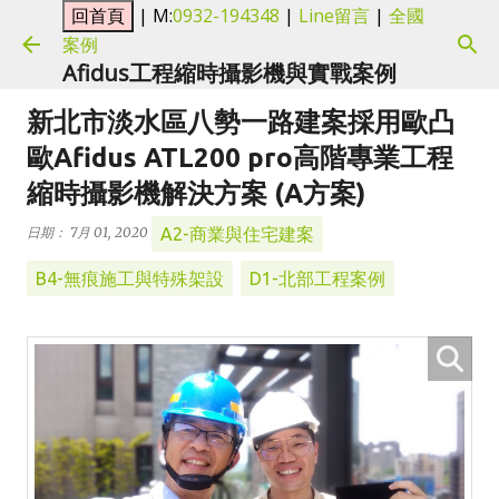
| M:
0932-194348
|
Line留言
|
全國
跳到主要內容
案例
Afidus工程縮時攝影機與實戰案例
新北市淡水區八勢一路建案採用歐凸
歐Afidus ATL200 pro高階專業工程
縮時攝影機解決方案 (A方案)
A2-商業與住宅建案
日期：
7月 01, 2020
B4-無痕施工與特殊架設
D1-北部工程案例