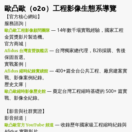
歐凸歐（o2o）工程影像生態系導覽
【官方核心網站】
服務諮詢｜
— 14年數千場實戰經驗，國家工程
歐凸歐工程影像顧問團隊
金質獎影片製造機。
官方商城｜
— 台灣獨家總代理，B2B採購、售後
Afidus 台灣直營旗艦店
保固首選。
實戰案例｜
— 400+篇全台公共工程、廠房建案實
Afidus 縮時紀錄實績館
戰、影像案例紀錄。
歷史文庫｜
— 奠定台灣工程縮時基礎的 500+ 篇實
歐凸歐縮時影像歷史館
戰、影像全紀錄。
【影音與社群實證】
影音頻道｜
— 收錄歷年國家級工程縮時紀錄與