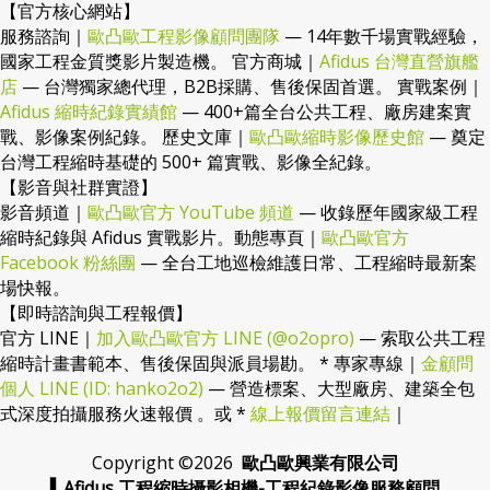
【官方核心網站】
服務諮詢｜
歐凸歐工程影像顧問團隊
— 14年數千場實戰經驗，
國家工程金質獎影片製造機。 官方商城｜
Afidus 台灣直營旗艦
店
— 台灣獨家總代理，B2B採購、售後保固首選。 實戰案例｜
Afidus 縮時紀錄實績館
— 400+篇全台公共工程、廠房建案實
戰、影像案例紀錄。 歷史文庫｜
歐凸歐縮時影像歷史館
— 奠定
台灣工程縮時基礎的 500+ 篇實戰、影像全紀錄。
【影音與社群實證】
影音頻道｜
歐凸歐官方 YouTube 頻道
— 收錄歷年國家級工程
縮時紀錄與 Afidus 實戰影片。動態專頁｜
歐凸歐官方
Facebook 粉絲團
— 全台工地巡檢維護日常、工程縮時最新案
場快報。
【即時諮詢與工程報價】
官方 LINE｜
加入歐凸歐官方 LINE (@o2opro)
— 索取公共工程
縮時計畫書範本、售後保固與派員場勘。 * 專家專線｜
金顧問
個人 LINE (ID: hanko2o2)
— 營造標案、大型廠房、建築全包
式深度拍攝服務火速報價 。或 *
線上報價留言連結
｜
Copyright ©
2026
歐凸歐興業有限公司