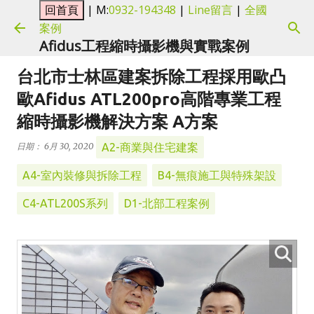
| M:
0932-194348
|
Line留言
|
全國
跳到主要內容
案例
Afidus工程縮時攝影機與實戰案例
台北市士林區建案拆除工程採用歐凸
歐Afidus ATL200pro高階專業工程
縮時攝影機解決方案 A方案
A2-商業與住宅建案
日期：
6月 30, 2020
A4-室內裝修與拆除工程
B4-無痕施工與特殊架設
C4-ATL200S系列
D1-北部工程案例