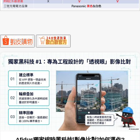
Afidus獨家縮時黑科技[無線免爬梯]Wi-Fi喚醒如何