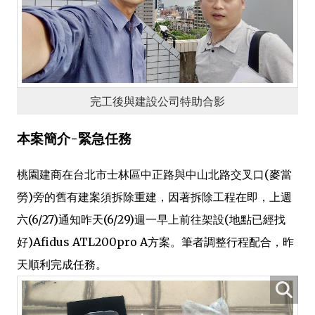
完工後與建設公司特助合影
本案簡介-緊急任務
桃園建商在台北市士林區中正路與中山北路交叉口(麥當
勞)旁的舊有建案須拆除重建，因著拆除工程在即，上週
六(6/27)通知昨天(6/29)週一早上前往架設(地點已經找
好)Afidus ATL200pro A方案。筆者調整行程配合，昨
天順利完成任務。