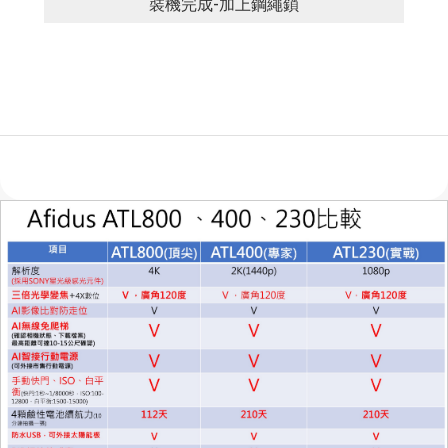
裝機完成-加上鋼繩鎖