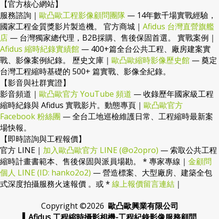
【官方核心網站】
服務諮詢｜
歐凸歐工程影像顧問團隊
— 14年數千場實戰經驗，
國家工程金質獎影片製造機。 官方商城｜
Afidus 台灣直營旗艦
店
— 台灣獨家總代理，B2B採購、售後保固首選。 實戰案例｜
Afidus 縮時紀錄實績館
— 400+篇全台公共工程、廠房建案實
戰、影像案例紀錄。 歷史文庫｜
歐凸歐縮時影像歷史館
— 奠定
台灣工程縮時基礎的 500+ 篇實戰、影像全紀錄。
【影音與社群實證】
影音頻道｜
歐凸歐官方 YouTube 頻道
— 收錄歷年國家級工程
縮時紀錄與 Afidus 實戰影片。動態專頁｜
歐凸歐官方
Facebook 粉絲團
— 全台工地巡檢維護日常、工程縮時最新案
場快報。
【即時諮詢與工程報價】
官方 LINE｜
加入歐凸歐官方 LINE (@o2opro)
— 索取公共工程
縮時計畫書範本、售後保固與派員場勘。 * 專家專線｜
金顧問
個人 LINE (ID: hanko2o2)
— 營造標案、大型廠房、建築全包
式深度拍攝服務火速報價 。或 *
線上報價留言連結
｜
Copyright ©
2026
歐凸歐興業有限公司