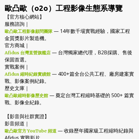
歐凸歐（o2o）工程影像生態系導覽
【官方核心網站】
服務諮詢｜
— 14年數千場實戰經驗，國家工程
歐凸歐工程影像顧問團隊
金質獎影片製造機。
官方商城｜
— 台灣獨家總代理，B2B採購、售後
Afidus 台灣直營旗艦店
保固首選。
實戰案例｜
— 400+篇全台公共工程、廠房建案實
Afidus 縮時紀錄實績館
戰、影像案例紀錄。
歷史文庫｜
— 奠定台灣工程縮時基礎的 500+ 篇實
歐凸歐縮時影像歷史館
戰、影像全紀錄。
【影音與社群實證】
影音頻道｜
— 收錄歷年國家級工程縮時紀錄與
歐凸歐官方 YouTube 頻道