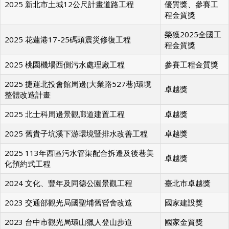
榮獲新北市工程
2025 新北市土城12公尺計畫道路工程
優質獎、參賽工
程金質獎
榮獲2025全國工
2025 花蓮港17-25碼頭震災修復工程
程金質獎
2025 桃園機場西側污水處理廠工程
參賽工程金質獎
2025 捷運北投會館周邊(大業路527巷)環境
卓越獎
整體改造計畫
2025 北士科周邊景觀廊道建置工程
卓越獎
2025 舊貴子坑溪下游環境暨排水改善工程
卓越獎
2025 113年西區污水管渠配合拆遷及後巷美
卓越獎
化預約式工程
2024 文化、豐年及同德公園景觀工程
臺北市卓越獎
2023 交通部觀光局國聖埔舊營舍改造
國家建設獎