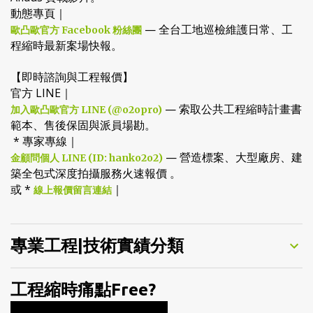
Afidus 實戰影片。
動態專頁｜
— 全台工地巡檢維護日常、工
歐凸歐官方 Facebook 粉絲團
程縮時最新案場快報。
【即時諮詢與工程報價】
官方 LINE｜
— 索取公共工程縮時計畫書
加入歐凸歐官方 LINE (@o2opro)
範本、售後保固與派員場勘。
* 專家專線｜
— 營造標案、大型廠房、建
金顧問個人 LINE (ID: hanko2o2)
築全包式深度拍攝服務火速報價 。
或 *
｜
線上報價留言連結
專業工程|技術實績分類
工程縮時痛點Free?