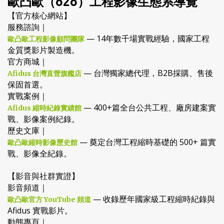
歐凸歐（o2o）工程影像生態系導覽
【官方核心網站】
服務諮詢｜
— 14年數千場實戰經驗，國家工程
歐凸歐工程影像顧問團隊
金質獎影片製造機。
官方商城｜
— 台灣獨家總代理，B2B採購、售後
Afidus 台灣直營旗艦店
保固首選。
實戰案例｜
— 400+篇全台公共工程、廠房建案實
Afidus 縮時紀錄實績館
戰、影像案例紀錄。
歷史文庫｜
— 奠定台灣工程縮時基礎的 500+ 篇實
歐凸歐縮時影像歷史館
戰、影像全紀錄。
【影音與社群實證】
影音頻道｜
— 收錄歷年國家級工程縮時紀錄與
歐凸歐官方 YouTube 頻道
Afidus 實戰影片。