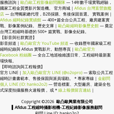
【官方核心網站】
服務諮詢｜
歐凸歐工程影像顧問團隊
— 14年數千場實戰經驗，
國家工程金質獎影片製造機。 官方商城｜
Afidus 台灣直營旗艦
店
— 台灣獨家總代理，B2B採購、售後保固首選。 實戰案例｜
Afidus 縮時紀錄實績館
— 400+篇全台公共工程、廠房建案實
戰、影像案例紀錄。 歷史文庫｜
歐凸歐縮時影像歷史館
— 奠定
台灣工程縮時基礎的 500+ 篇實戰、影像全紀錄。
【影音與社群實證】
影音頻道｜
歐凸歐官方 YouTube 頻道
— 收錄歷年國家級工程
縮時紀錄與 Afidus 實戰影片。動態專頁｜
歐凸歐官方
Facebook 粉絲團
— 全台工地巡檢維護日常、工程縮時最新案
場快報。
【即時諮詢與工程報價】
官方 LINE｜
加入歐凸歐官方 LINE (@o2opro)
— 索取公共工程
縮時計畫書範本、售後保固與派員場勘。 * 專家專線｜
金顧問
個人 LINE (ID: hanko2o2)
— 營造標案、大型廠房、建築全包
式深度拍攝服務火速報價 。或 *
線上報價留言連結
｜
Copyright ©
2026
歐凸歐興業有限公司
▍Afidus 工程縮時攝影相機-工程紀錄影像服務顧問