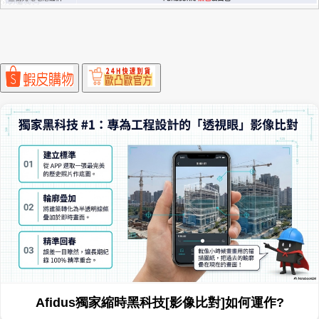
Afidus獨家縮時黑科技[無線免爬梯]Wi-Fi喚醒如何