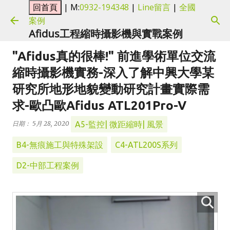
| M:
0932-194348
|
Line留言
|
全國
跳到主要內容
案例
Afidus工程縮時攝影機與實戰案例
"Afidus真的很棒!" 前進學術單位交流
縮時攝影機實務-深入了解中興大學某
研究所地形地貌變動研究計畫實際需
求-歐凸歐Afidus ATL201Pro-V
A5-監控| 微距縮時| 風景
日期：
5月 28, 2020
B4-無痕施工與特殊架設
C4-ATL200S系列
D2-中部工程案例