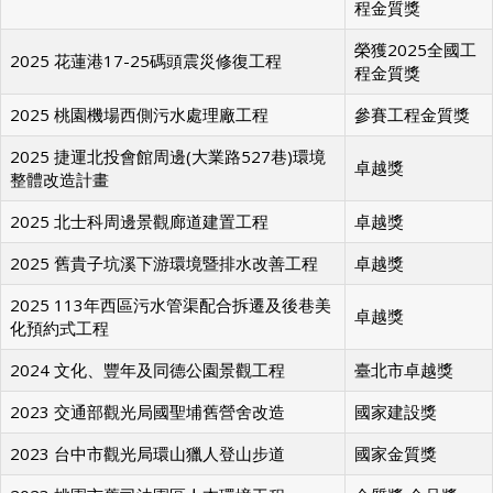
2025 新北市土城12公尺計畫道路工程
優質獎、參賽工
程金質獎
榮獲2025全國工
2025 花蓮港17-25碼頭震災修復工程
程金質獎
2025 桃園機場西側污水處理廠工程
參賽工程金質獎
2025 捷運北投會館周邊(大業路527巷)環境
卓越獎
整體改造計畫
2025 北士科周邊景觀廊道建置工程
卓越獎
2025 舊貴子坑溪下游環境暨排水改善工程
卓越獎
2025 113年西區污水管渠配合拆遷及後巷美
卓越獎
化預約式工程
2024 文化、豐年及同德公園景觀工程
臺北市卓越獎
2023 交通部觀光局國聖埔舊營舍改造
國家建設獎
2023 台中市觀光局環山獵人登山步道
國家金質獎