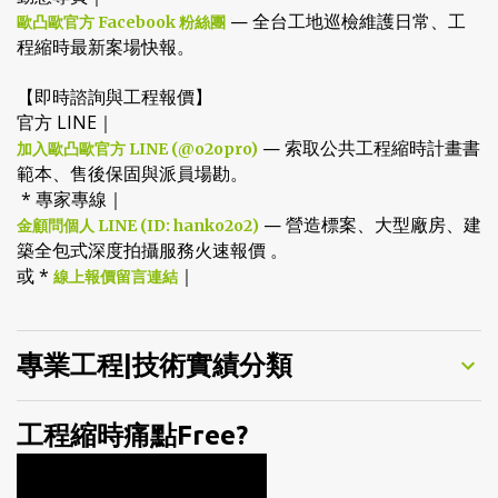
動態專頁｜
— 全台工地巡檢維護日常、工
歐凸歐官方 Facebook 粉絲團
程縮時最新案場快報。
【即時諮詢與工程報價】
官方 LINE｜
— 索取公共工程縮時計畫書
加入歐凸歐官方 LINE (@o2opro)
範本、售後保固與派員場勘。
* 專家專線｜
— 營造標案、大型廠房、建
金顧問個人 LINE (ID: hanko2o2)
築全包式深度拍攝服務火速報價 。
或 *
｜
線上報價留言連結
專業工程|技術實績分類
工程縮時痛點Free?