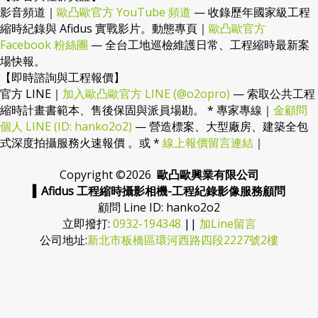
影音頻道｜
歐凸歐官方 YouTube 頻道
— 收錄歷年國家級工程
縮時紀錄與 Afidus 實戰影片。動態專頁｜
歐凸歐官方
Facebook 粉絲團
— 全台工地巡檢維護日常、工程縮時最新案
場快報。
【即時諮詢與工程報價】
官方 LINE｜
加入歐凸歐官方 LINE (@o2opro)
— 索取公共工程
縮時計畫書範本、售後保固與派員場勘。 * 專家專線｜
金顧問
個人 LINE (ID: hanko2o2)
— 營造標案、大型廠房、建築全包
式深度拍攝服務火速報價 。或 *
線上報價留言連結
｜
Copyright ©
2026
歐凸歐興業有限公司
▍Afidus 工程縮時攝影相機-工程紀錄影像服務顧問
顧問 Line ID: hanko2o2
立即撥打:
0932-194348
||
加Line留言
公司地址:
新北市板橋區環河西路四段2227號2樓