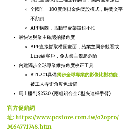
全國唯一180度倒掛金鉤架設模式，時間文字
不顛倒
APP構圖，貼牆壁虎架設也不怕
最快速與業主確認拍攝角度
APP直接擷取構圖畫面，給業主同步觀看或
Line給客戶，免去業主攀爬危險
內建獨步全球專業維持角度校正工具
ATL201具備
獨步全球專業的影像比對功能
，
被工人弄歪角度免煩惱
馬上賺到$2520 (兩組鋁合金C型夾連桿手臂)
官方促銷網
址:
https://www.pcstore.com.tw/o2opro/
M64771748.htm