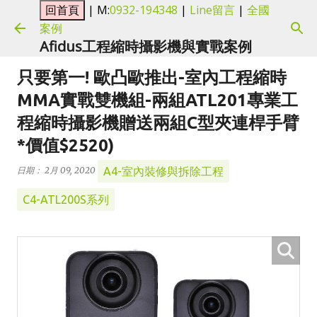
| M:
0932-194348
|
Line留言
|
全國
跳到主要內容
案例
Afidus工程縮時攝影機與實戰案例
只要第一! 歐凸歐推出-室內工程縮時
MMA實戰雙機組-兩組ATL201專業工
程縮時攝影機贈送兩組C型夾連桿手臂
*價值$2520)
A4-室內裝修與拆除工程
日期：
2月 09, 2020
C4-ATL200S系列