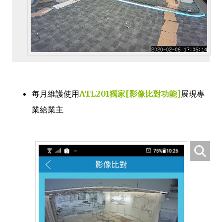
每月維護使用
ATL201獨家[影像比對功能]
展現專
業給業主