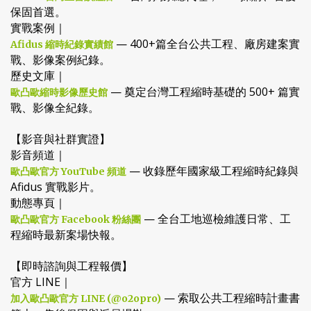
保固首選。
實戰案例｜
— 400+篇全台公共工程、廠房建案實
Afidus 縮時紀錄實績館
戰、影像案例紀錄。
歷史文庫｜
— 奠定台灣工程縮時基礎的 500+ 篇實
歐凸歐縮時影像歷史館
戰、影像全紀錄。
【影音與社群實證】
影音頻道｜
— 收錄歷年國家級工程縮時紀錄與
歐凸歐官方 YouTube 頻道
Afidus 實戰影片。
動態專頁｜
— 全台工地巡檢維護日常、工
歐凸歐官方 Facebook 粉絲團
程縮時最新案場快報。
【即時諮詢與工程報價】
官方 LINE｜
— 索取公共工程縮時計畫書
加入歐凸歐官方 LINE (@o2opro)