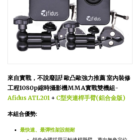
來自實戰，不說廢話! 歐凸歐強力推薦 室內裝修
工程1080p縮時攝影機MMA實戰雙機組-
Afidus ATL201
+
C型夾連桿手臂(鋁合金版)
本組合優勢:
最快速、最彈性架設能耐
領先全國採用三軸連桿懸臂，萬向無角定位