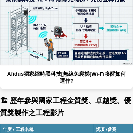
Afidus獨家縮時黑科技[無線免爬梯]Wi-Fi喚醒如何
運作?
🏗 歷年參與國家工程金質獎、卓越獎、優
質獎製作之工程影片
年度 / 工程名稱
獎項 /參賽