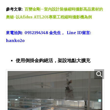
參考文章:
百變金剛--室內設計裝修縮時攝影高品素材的
奧秘-以Afidus ATL201專業工程縮時攝影機為例
來電洽詢: 0932194348 金先生， Line ID留言:
hanko2o
使用倒掛金鉤絕活，架設地點大擴充