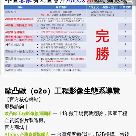
歐凸歐（o2o）工程影像生態系導覽
【官方核心網站】
服務諮詢｜
— 14年數千場實戰經驗，國家工程
歐凸歐工程影像顧問團隊
金質獎影片製造機。
官方商城｜
— 台灣獨家總代理，B2B採購、售後
Afidus 台灣直營旗艦店