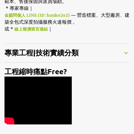
範本、售後保固與派員場勘。
* 專家專線｜
— 營造標案、大型廠房、建
金顧問個人 LINE (ID: hanko2o2)
築全包式深度拍攝服務火速報價 。
或 *
｜
線上報價留言連結
專業工程|技術實績分類
工程縮時痛點Free?