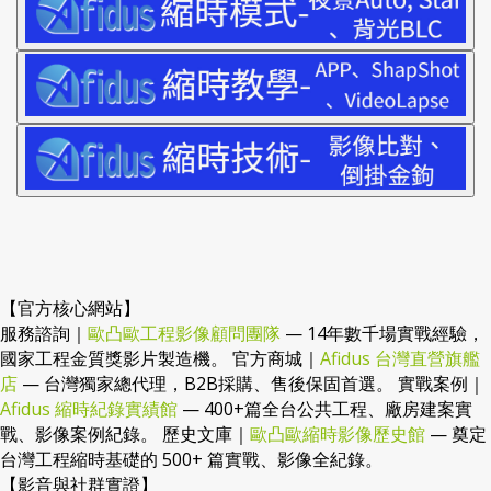
【官方核心網站】
服務諮詢｜
歐凸歐工程影像顧問團隊
— 14年數千場實戰經驗，
國家工程金質獎影片製造機。 官方商城｜
Afidus 台灣直營旗艦
店
— 台灣獨家總代理，B2B採購、售後保固首選。 實戰案例｜
Afidus 縮時紀錄實績館
— 400+篇全台公共工程、廠房建案實
戰、影像案例紀錄。 歷史文庫｜
歐凸歐縮時影像歷史館
— 奠定
台灣工程縮時基礎的 500+ 篇實戰、影像全紀錄。
【影音與社群實證】