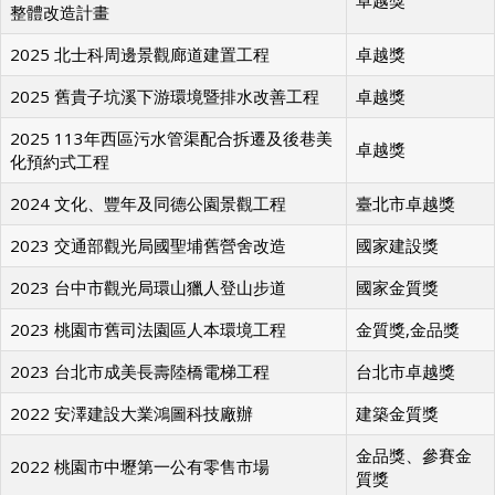
整體改造計畫
2025 北士科周邊景觀廊道建置工程
卓越獎
2025 舊貴子坑溪下游環境暨排水改善工程
卓越獎
2025 113年西區污水管渠配合拆遷及後巷美
卓越獎
化預約式工程
2024 文化、豐年及同德公園景觀工程
臺北市卓越獎
2023 交通部觀光局國聖埔舊營舍改造
國家建設獎
2023 台中市觀光局環山獵人登山步道
國家金質獎
2023 桃園市舊司法園區人本環境工程
金質獎,金品獎
2023 台北市成美長壽陸橋電梯工程
台北市卓越獎
2022 安澤建設大業鴻圖科技廠辦
建築金質獎
金品獎、參賽金
2022 桃園市中壢第一公有零售市場
質獎