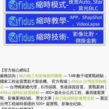
【官方核心網站】
服務諮詢｜
歐凸歐工程影像顧問團隊
— 14年數千場實戰經驗，
國家工程金質獎影片製造機。 官方商城｜
Afidus 台灣直營旗艦
店
— 台灣獨家總代理，B2B採購、售後保固首選。 實戰案例｜
Afidus 縮時紀錄實績館
— 400+篇全台公共工程、廠房建案實
戰、影像案例紀錄。 歷史文庫｜
歐凸歐縮時影像歷史館
— 奠定
台灣工程縮時基礎的 500+ 篇實戰、影像全紀錄。