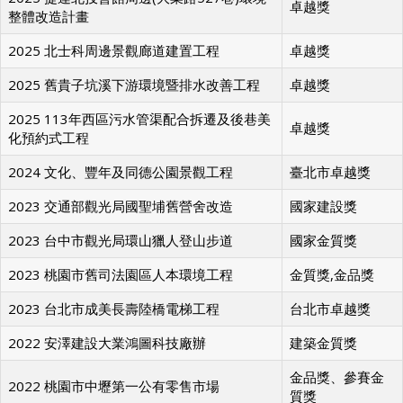
卓越獎
整體改造計畫
2025 北士科周邊景觀廊道建置工程
卓越獎
2025 舊貴子坑溪下游環境暨排水改善工程
卓越獎
2025 113年西區污水管渠配合拆遷及後巷美
卓越獎
化預約式工程
2024 文化、豐年及同德公園景觀工程
臺北市卓越獎
2023 交通部觀光局國聖埔舊營舍改造
國家建設獎
2023 台中市觀光局環山獵人登山步道
國家金質獎
2023 桃園市舊司法園區人本環境工程
金質獎,金品獎
2023 台北市成美長壽陸橋電梯工程
台北市卓越獎
2022 安澤建設大業鴻圖科技廠辦
建築金質獎
金品獎、參賽金
2022 桃園市中壢第一公有零售市場
質獎