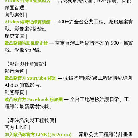
— 台灣獨家總代理，B2B採購、售後
Afidus 台灣直營旗艦店
保固首選。
實戰案例｜
— 400+篇全台公共工程、廠房建案實
Afidus 縮時紀錄實績館
戰、影像案例紀錄。
歷史文庫｜
— 奠定台灣工程縮時基礎的 500+ 篇實
歐凸歐縮時影像歷史館
戰、影像全紀錄。
【影音與社群實證】
影音頻道｜
— 收錄歷年國家級工程縮時紀錄與
歐凸歐官方 YouTube 頻道
Afidus 實戰影片。
動態專頁｜
— 全台工地巡檢維護日常、工
歐凸歐官方 Facebook 粉絲團
程縮時最新案場快報。
【即時諮詢與工程報價】
官方 LINE｜
— 索取公共工程縮時計畫書
加入歐凸歐官方 LINE (@o2opro)