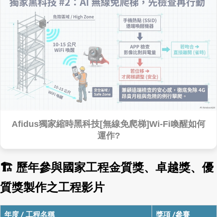
Afidus獨家縮時黑科技[無線免爬梯]Wi-Fi喚醒如何
運作?
🏗 歷年參與國家工程金質獎、卓越獎、優
質獎製作之工程影片
年度 / 工程名稱
獎項 /參賽