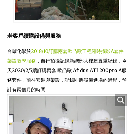
老客戶續購設備與服務
台耀化學於
2018/10訂購兩套歐凸歐工程縮時攝影A套件
架設教學服務
，自行拍攝記錄新總部大樓建置重紀錄，今
天2020/2/5續訂購兩套 歐凸歐 Afidus ATL200pro A服
務套件，前往安裝與架設，記錄即將設備進場的過程，預
計有兩個月的時間