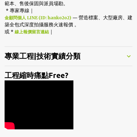
範本、售後保固與派員場勘。
* 專家專線｜
— 營造標案、大型廠房、建
金顧問個人 LINE (ID: hanko2o2)
築全包式深度拍攝服務火速報價 。
或 *
｜
線上報價留言連結
專業工程|技術實績分類
工程縮時痛點Free?