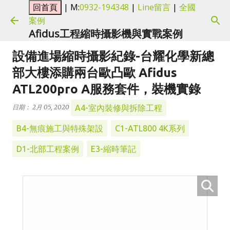
| M:
0932-194348
|
Line留言
|
全國
跳到主要內容
案例
Afidus工程縮時攝影機與實戰案例
設備進場縮時攝影紀錄-台耀化學新總
部大樓添購兩台歐凸歐 Afidus
ATL200pro A服務套件，裝機實錄
A4-室內裝修與拆除工程
日期：
2月 05, 2020
B4-無痕施工與特殊架設
C1-ATL800 4K系列
D1-北部工程案例
E3-縮時筆記