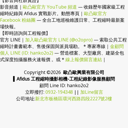
【影音與社群實證】
影音頻道｜
歐凸歐官方 YouTube 頻道
— 收錄歷年國家級工程
縮時紀錄與 Afidus 實戰影片。動態專頁｜
歐凸歐官方
Facebook 粉絲團
— 全台工地巡檢維護日常、工程縮時最新案
場快報。
【即時諮詢與工程報價】
官方 LINE｜
加入歐凸歐官方 LINE (@o2opro)
— 索取公共工程
縮時計畫書範本、售後保固與派員場勘。 * 專家專線｜
金顧問
個人 LINE (ID: hanko2o2)
— 營造標案、大型廠房、建築全包
式深度拍攝服務火速報價 。或 *
線上報價留言連結
｜
Copyright ©
2026
歐凸歐興業有限公司
▍Afidus 工程縮時攝影相機-工程紀錄影像服務顧問
顧問 Line ID: hanko2o2
立即撥打:
0932-194348
||
加Line留言
公司地址:
新北市板橋區環河西路四段2227號2樓