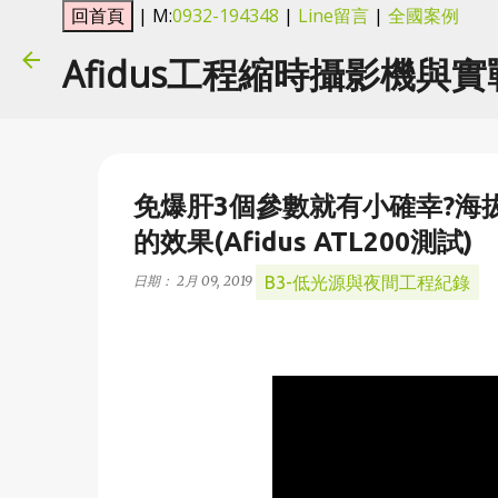
| M:
0932-194348
|
Line留言
|
全國案例
Afidus工程縮時攝影機與
免爆肝3個參數就有小確幸?海
的效果(Afidus ATL200測試)
B3-低光源與夜間工程紀錄
日期：
2月 09, 2019