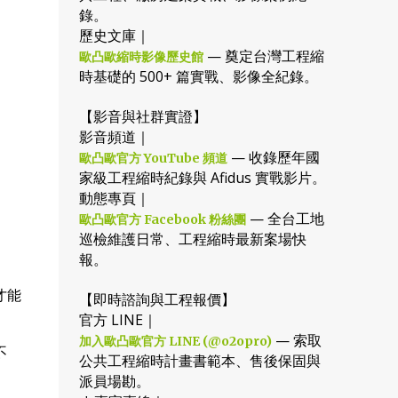
錄。
歷史文庫｜
— 奠定台灣工程縮
歐凸歐縮時影像歷史館
時基礎的 500+ 篇實戰、影像全紀錄。
【影音與社群實證】
影音頻道｜
— 收錄歷年國
歐凸歐官方 YouTube 頻道
家級工程縮時紀錄與 Afidus 實戰影片。
動態專頁｜
— 全台工地
歐凸歐官方 Facebook 粉絲團
巡檢維護日常、工程縮時最新案場快
報。
才能
【即時諮詢與工程報價】
官方 LINE｜
— 索取
加入歐凸歐官方 LINE (@o2opro)
不
公共工程縮時計畫書範本、售後保固與
派員場勘。