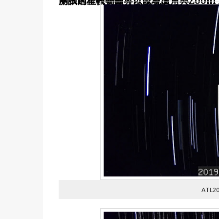
測試過程很明顯可以發現廣角與Zoom In效果與可拍攝下來的星星數量有很明顯的差異，從下面兩張的星軌疊圖界可以看出
ATL