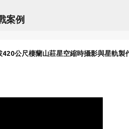
跳到主要內容
實戰案例
拔420公尺棲蘭山莊星空縮時攝影與星軌製