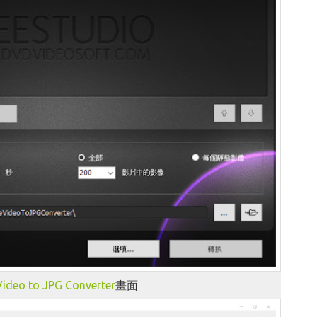
Video to JPG Converter
畫面