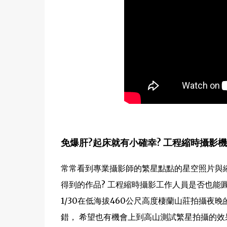
免爆肝?起床就有小確幸? 工程縮時攝影
常常看到專業攝影師的繁星點點的星空照片與
得到的作品? 工程縮時攝影工作人員是否也能圓
1/30在低海拔460公尺高度棲蘭山莊拍攝夜晚的
錯， 希望也有機會上到高山測試繁星拍攝的