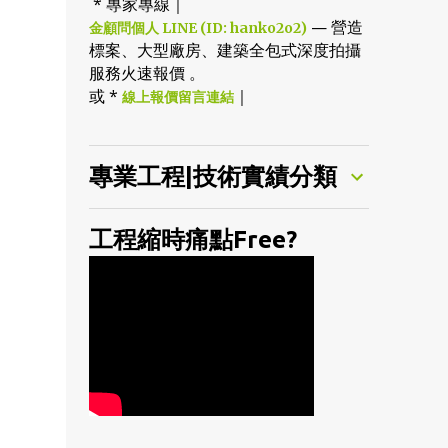
* 專家專線｜
— 營造
金顧問個人 LINE (ID: hanko2o2)
標案、大型廠房、建築全包式深度拍攝
服務火速報價 。
或 *
｜
線上報價留言連結
專業工程|技術實績分類
工程縮時痛點Free?