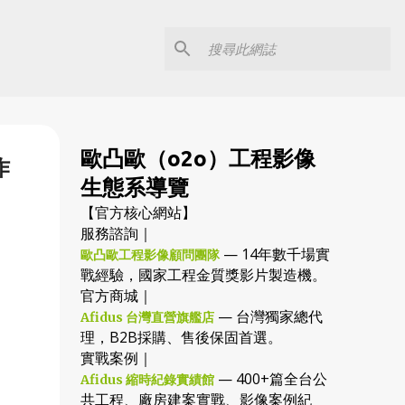
歐凸歐（o2o）工程影像
作
生態系導覽
【官方核心網站】
服務諮詢｜
— 14年數千場實
歐凸歐工程影像顧問團隊
戰經驗，國家工程金質獎影片製造機。
官方商城｜
— 台灣獨家總代
Afidus 台灣直營旗艦店
理，B2B採購、售後保固首選。
實戰案例｜
— 400+篇全台公
Afidus 縮時紀錄實績館
共工程、廠房建案實戰、影像案例紀