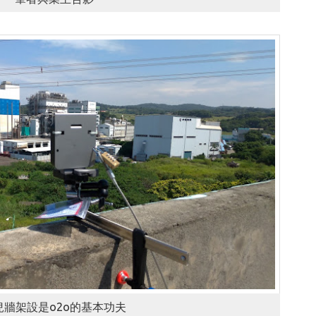
兒牆架設是o2o的基本功夫