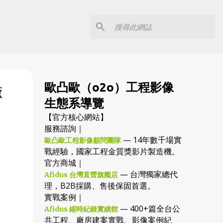
歐凸歐（o2o）工程影像
廠
生態系導覽
【官方核心網站】
服務諮詢｜
— 14年數千場實
歐凸歐工程影像顧問團隊
戰經驗，國家工程金質獎影片製造機。
官方商城｜
— 台灣獨家總代
Afidus 台灣直營旗艦店
理，B2B採購、售後保固首選。
實戰案例｜
— 400+篇全台公
Afidus 縮時紀錄實績館
共工程、廠房建案實戰、影像案例紀