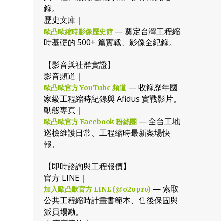
錄。
歷史文庫｜
— 奠定台灣工程縮
歐凸歐縮時影像歷史館
時基礎的 500+ 篇實戰、影像全紀錄。
【影音與社群實證】
影音頻道｜
— 收錄歷年國
歐凸歐官方 YouTube 頻道
家級工程縮時紀錄與 Afidus 實戰影片。
動態專頁｜
— 全台工地
歐凸歐官方 Facebook 粉絲團
巡檢維護日常、工程縮時最新案場快
報。
【即時諮詢與工程報價】
官方 LINE｜
— 索取
加入歐凸歐官方 LINE (@o2opro)
公共工程縮時計畫書範本、售後保固與
派員場勘。