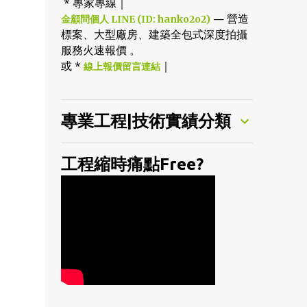
* 專家專線｜
— 營造
金顧問個人 LINE (ID: hanko2o2)
標案、大型廠房、建築全包式深度拍攝
服務火速報價 。
或 *
｜
線上報價留言連結
專業工程|技術實績分類
工程縮時痛點Free?