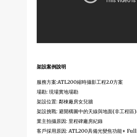
架設案例說明
服務方案:ATL200縮時攝影工程2.0方案
場勘: 現場實地場勘
架設位置: 鄰棟廠房女兒牆
架設挑戰: 避開構圖中的天線與地面(非工程區
業主拍攝原因: 里程碑廠房紀錄
客戶採用原因: ATL200具備光變焦功能+ Full