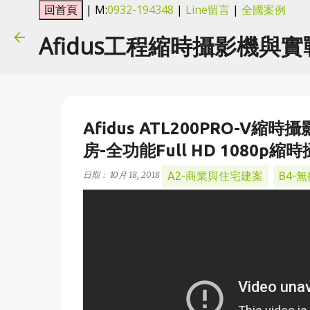
| M:
0932-194348
|
Line留言
|
全國案例
Afidus工程縮時攝影機與
Afidus ATL200PRO-
房-全功能Full HD 1080p縮
A2-商業與住宅建案
B4-
日期：
10月 18, 2018