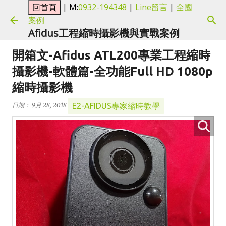
| M:
0932-194348
|
Line留言
|
全國
跳到主要內容
案例
Afidus工程縮時攝影機與實戰案例
開箱文-Afidus ATL200專業工程縮時
攝影機-軟體篇-全功能Full HD 1080p
縮時攝影機
E2-AFIDUS專家縮時教學
日期：
9月 28, 2018