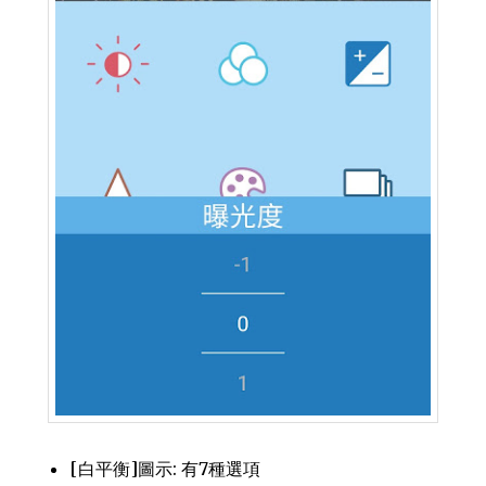
[白平衡]圖示: 有7種選項