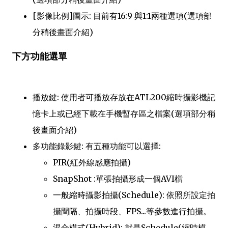
[影像比例]圖示: 目前有16:9 與1:1兩種選項(選項部
分稍後畫面介紹)
下方功能選單
播放鍵: 使用者可播放存放在ATL200縮時攝影機記
憶卡上或已經下載在手機暫存區之檔案(選項部分稍
後畫面介紹)
多功能錄影鍵: 有五種功能可以選擇:
PIR(紅外線感應拍攝)
SnapShot :單張拍攝形成一個AVI檔
一般縮時攝影拍攝(Schedule): 依照所設定拍
攝間隔、拍攝時段、FPS...等參數進行拍攝。
混合模式(Hybrid): 就是Schedule(縮時模