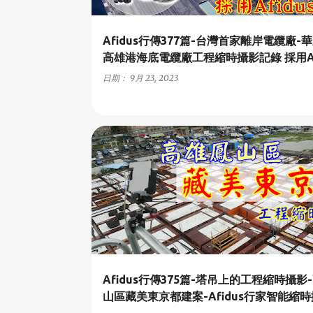
Afidus行傳377篇-台灣首家離岸電纜廠-
高雄港海底電纜廠工程縮時攝影記錄 採用Af
日期：
9月 23, 2023
A2-商業與住宅建案
Afidus行傳375篇-塔吊上的工程縮時攝影
山區藏美東京都建案-Afidus行家智能縮