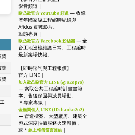
影音頻道｜
— 收錄
歐凸歐官方 YouTube 頻道
歷年國家級工程縮時紀錄與
Afidus 實戰影片。
動態專頁｜
— 全
歐凸歐官方 Facebook 粉絲團
台工地巡檢維護日常、工程縮時
最新案場快報。
質獎
質獎
【即時諮詢與工程報價】
官方 LINE｜
質獎
加入歐凸歐官方 LINE (@o2opro)
— 索取公共工程縮時計畫書範
本、售後保固與派員場勘。
工
* 專家專線｜
金顧問個人 LINE (ID: hanko2o2)
— 營造標案、大型廠房、建築全
包式深度拍攝服務火速報價 。
或 *
｜
線上報價留言連結