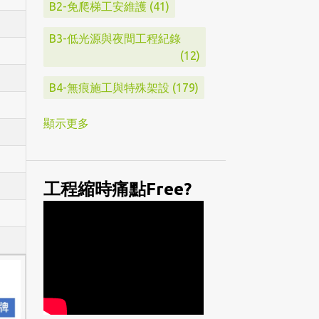
B2-免爬梯工安維護
41
B3-低光源與夜間工程紀錄
12
B4-無痕施工與特殊架設
179
C1-ATL800 4K系列
61
顯示更多
C3-ATL230 系列
10
C4-ATL200S系列
194
工程縮時痛點Free?
D1-北部工程案例
174
D2-中部工程案例
29
D3-南部工程案例
39
D4-東部與外島工程
12