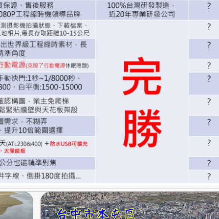
+
3
A2-商業與住宅建案
+
3