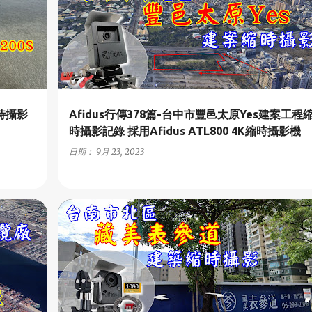
縮時攝影
Afidus行傳378篇-台中市豐邑太原Yes建案工程
時攝影記錄 採用Afidus ATL800 4K縮時攝影機
日期：
9月 23, 2023
+
1
A2-商業與住宅建案
+
3