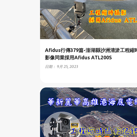
Afidus行傳379篇-澎湖縣沙洲清淤工程
影像同業採用Afidus ATL200S
日期：
9月 25, 2023
A2-商業與住宅建案