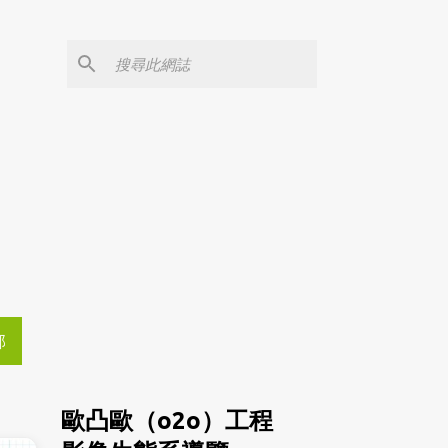
部
歐凸歐（o2o）工程