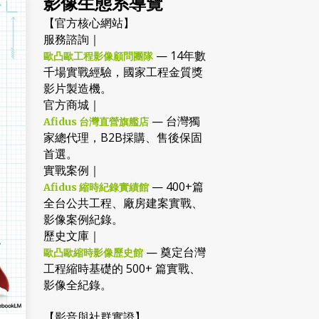
影像生態系導覽
【官方核心網站】
服務諮詢｜
— 14年數
歐凸歐工程影像顧問團隊
千場實戰經驗，國家工程金質獎
影片製造機。
官方商城｜
— 台灣獨
Afidus 台灣直營旗艦店
家總代理，B2B採購、售後保固
首選。
實戰案例｜
— 400+篇
Afidus 縮時紀錄實績館
全台公共工程、廠房建案實戰、
影像案例紀錄。
歷史文庫｜
— 奠定台灣
歐凸歐縮時影像歷史館
工程縮時基礎的 500+ 篇實戰、
影像全紀錄。
【影音與社群實證】