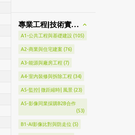
專業工程|技術實績分類
A1-公共工程與基礎建設
105
A2-商業與住宅建案
76
A3-能源與廠房工程
7
A4-室內裝修與拆除工程
34
A5-監控| 微距縮時| 風景
23
A5-影像同業採購B2B合作
53
B1-AI影像比對與防走位
5