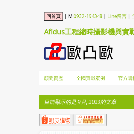
| M:
0932-194348
|
Line留言
|
Afidus工程縮時攝影機與實
顧問資歷
全國實戰案例
官方購
目前顯示的是 9月, 2023的文章