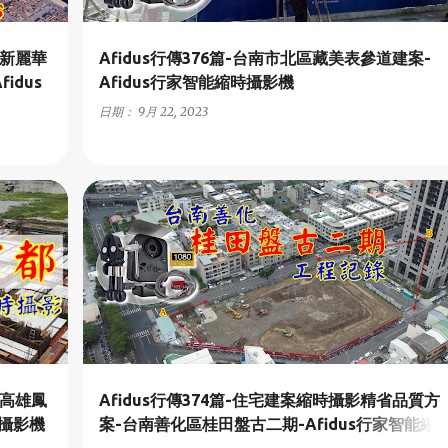
華新麗華
Afidus行傳376篇-台南市北區藏美表參道建案-
idus
Afidus行家智能縮時攝影機
日期：
9月 22, 2023
+
1
A2-商業與住宅建案
+
1
-高雄鳳
Afidus行傳374篇-住宅建案縮時攝影精省品質方
時攝影機
案-台南善化區桂田盤古二期-Afidus行家智能縮