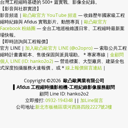
台灣工程縮時基礎的 500+ 篇實戰、影像全紀錄。
【影音與社群實證】
影音頻道｜
歐凸歐官方 YouTube 頻道
— 收錄歷年國家級工程
縮時紀錄與 Afidus 實戰影片。動態專頁｜
歐凸歐官方
Facebook 粉絲團
— 全台工地巡檢維護日常、工程縮時最新案
場快報。
【即時諮詢與工程報價】
官方 LINE｜
加入歐凸歐官方 LINE (@o2opro)
— 索取公共工程
縮時計畫書範本、售後保固與派員場勘。 * 專家專線｜
金顧問
個人 LINE (ID: hanko2o2)
— 營造標案、大型廠房、建築全包
式深度拍攝服務火速報價 。或 *
線上報價留言連結
｜
Copyright ©
2026
歐凸歐興業有限公司
▍Afidus 工程縮時攝影相機-工程紀錄影像服務顧問
顧問 Line ID: hanko2o2
立即撥打:
0932-194348
||
加Line留言
公司地址:
新北市板橋區環河西路四段2227號2樓