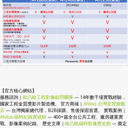
【官方核心網站】
服務諮詢｜
歐凸歐工程影像顧問團隊
— 14年數千場實戰經驗，
國家工程金質獎影片製造機。 官方商城｜
Afidus 台灣直營旗艦
店
— 台灣獨家總代理，B2B採購、售後保固首選。 實戰案例｜
Afidus 縮時紀錄實績館
— 400+篇全台公共工程、廠房建案實
戰、影像案例紀錄。 歷史文庫｜
歐凸歐縮時影像歷史館
— 奠定