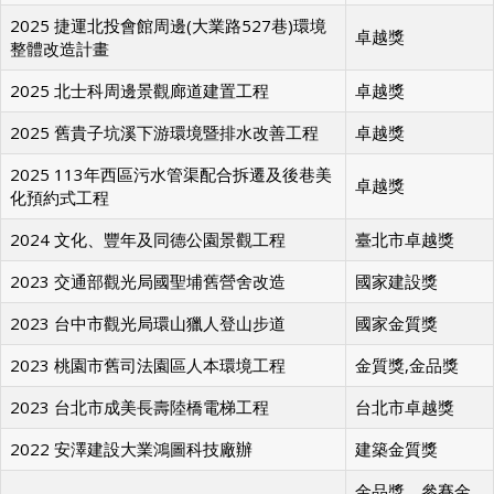
2025 捷運北投會館周邊(大業路527巷)環境
卓越獎
整體改造計畫
2025 北士科周邊景觀廊道建置工程
卓越獎
2025 舊貴子坑溪下游環境暨排水改善工程
卓越獎
2025 113年西區污水管渠配合拆遷及後巷美
卓越獎
化預約式工程
2024 文化、豐年及同德公園景觀工程
臺北市卓越獎
2023 交通部觀光局國聖埔舊營舍改造
國家建設獎
2023 台中市觀光局環山獵人登山步道
國家金質獎
2023 桃園市舊司法園區人本環境工程
金質獎,金品獎
2023 台北市成美長壽陸橋電梯工程
台北市卓越獎
2022 安澤建設大業鴻圖科技廠辦
建築金質獎
金品獎、參賽金